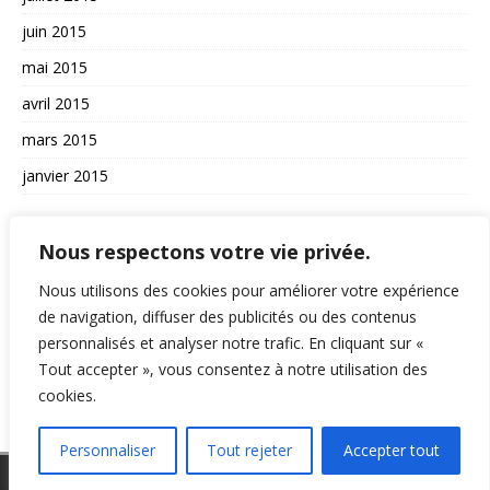
juin 2015
mai 2015
avril 2015
mars 2015
janvier 2015
AUTRES
Nous respectons votre vie privée.
La vie du site
Nous utilisons des cookies pour améliorer votre expérience
de navigation, diffuser des publicités ou des contenus
A propos et contact
personnalisés et analyser notre trafic. En cliquant sur «
Politique de confidentialité
Tout accepter », vous consentez à notre utilisation des
RSS
cookies.
Personnaliser
Tout rejeter
Accepter tout
Copyright © 2026 | Thème WordPress par
MH Themes