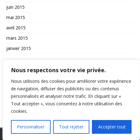
juin 2015
mai 2015
avril 2015
mars 2015
janvier 2015
AUTRES
Nous respectons votre vie privée.
La vie du site
Nous utilisons des cookies pour améliorer votre expérience
A propos et contact
de navigation, diffuser des publicités ou des contenus
personnalisés et analyser notre trafic. En cliquant sur «
Politique de confidentialité
Tout accepter », vous consentez à notre utilisation des
RSS
cookies.
Personnaliser
Tout rejeter
Accepter tout
Copyright © 2026 | Thème WordPress par
MH Themes