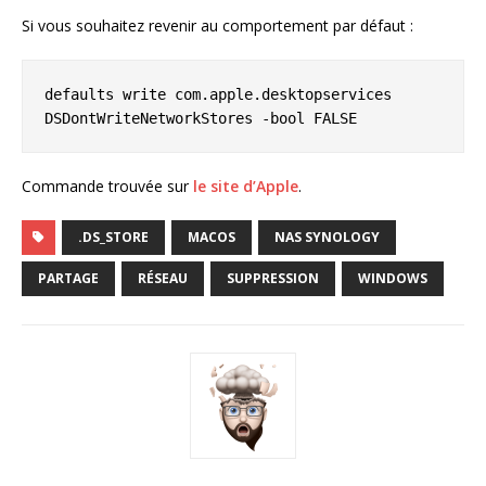
Si vous souhaitez revenir au comportement par défaut :
defaults write com.apple.desktopservices 
DSDontWriteNetworkStores -bool FALSE
Commande trouvée sur
le site d’Apple
.
.DS_STORE
MACOS
NAS SYNOLOGY
PARTAGE
RÉSEAU
SUPPRESSION
WINDOWS