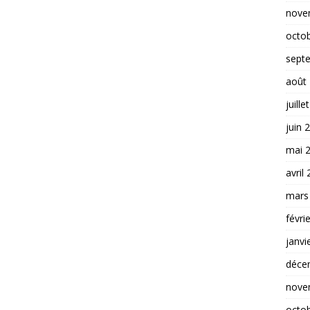
nove
octo
sept
août
juille
juin 
mai 
avril
mars
févri
janvi
déce
nove
octo