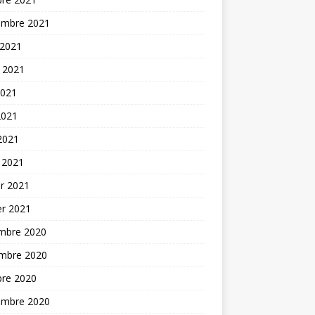
embre 2021
 2021
t 2021
2021
2021
 2021
 2021
er 2021
er 2021
mbre 2020
mbre 2020
bre 2020
embre 2020