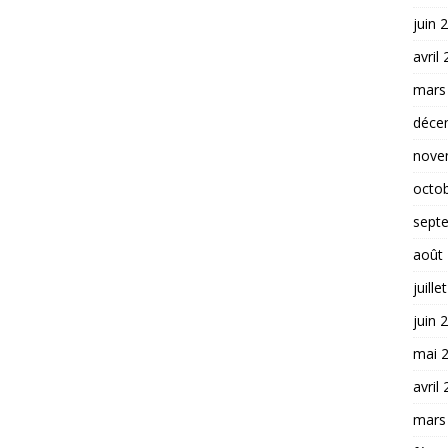
juin 
avril
mars
déce
nove
octo
sept
août
juille
juin 
mai 
avril
mars