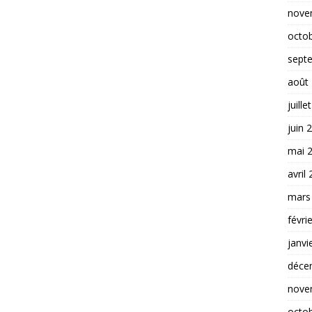
nove
octo
sept
août
juille
juin 
mai 
avril
mars
févri
janvi
déce
nove
octo