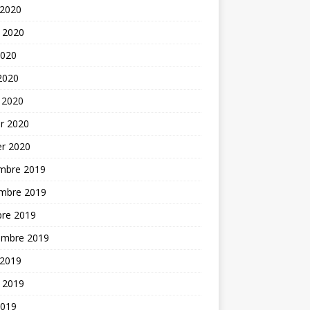
 2020
t 2020
2020
 2020
 2020
er 2020
er 2020
mbre 2019
mbre 2019
bre 2019
embre 2019
 2019
t 2019
2019