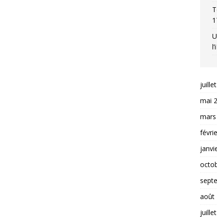
T
1
U
l
juille
mai 
mars
févri
janvi
octo
sept
août
juille