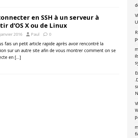
d
V
connecter en SSH à un serveur à
U
tir d’OS X ou de Linux
R
janvier 2016
Paul
0
p
us fais un petit article rapide après avoir rencontré la
m
ion sur un autre site afin de vous montrer comment on se
i
ecte en
[…]
s
E
.
s
N
V
W
p
m
f