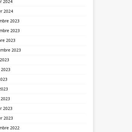
er 2024
er 2024
mbre 2023
mbre 2023
bre 2023
embre 2023
 2023
t 2023
2023
 2023
 2023
er 2023
er 2023
mbre 2022