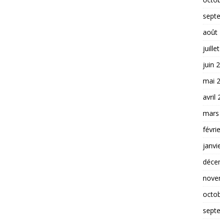
sept
août
juille
juin 
mai 
avril
mars
févri
janvi
déce
nove
octo
sept