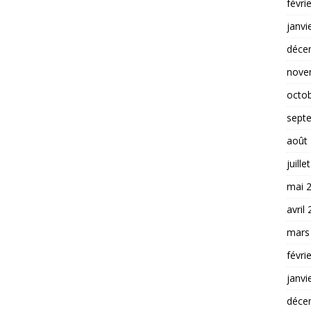
févri
janvi
déce
nove
octo
sept
août
juille
mai 
avril
mars
févri
janvi
déce