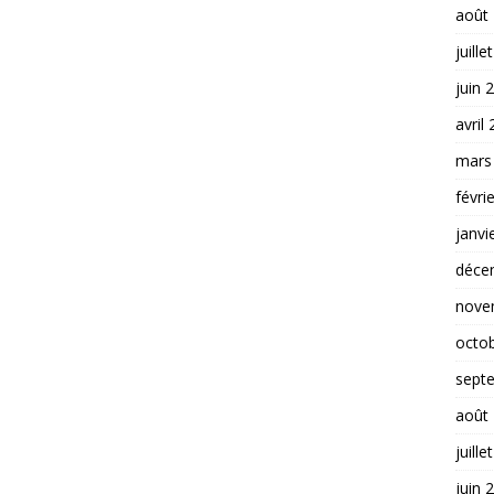
août
juille
juin 
avril
mars
févri
janvi
déce
nove
octo
sept
août
juille
juin 