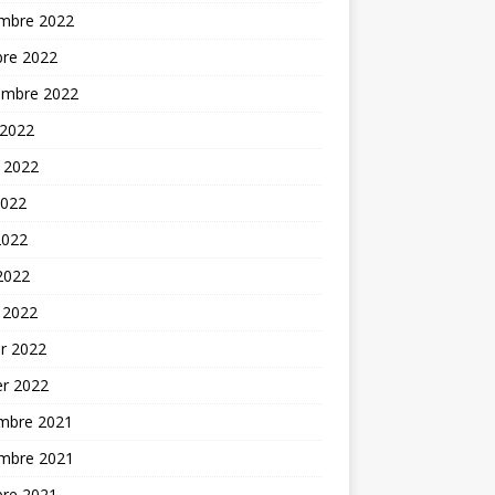
mbre 2022
bre 2022
embre 2022
 2022
t 2022
2022
2022
 2022
 2022
er 2022
er 2022
mbre 2021
mbre 2021
bre 2021