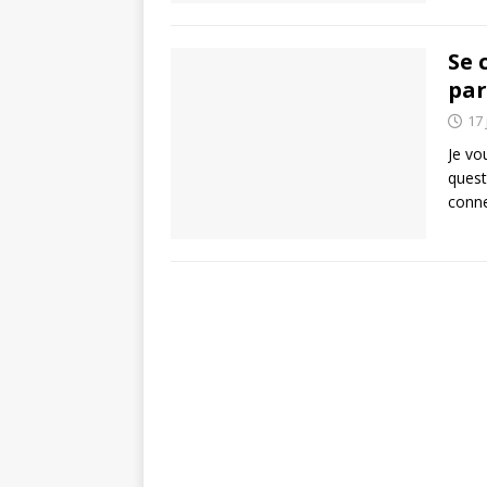
Se 
par
17 
Je vo
quest
conn