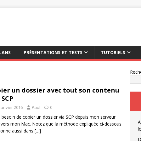
E
LANS
PRÉSENTATIONS ET TESTS
TUTORIELS
Rech
ier un dossier avec tout son contenu
 SCP
janvier 2016
Paul
0
eu besoin de copier un dossier via SCP depuis mon serveur
A
 vers mon Mac. Notez que la méthode expliquée ci-dessous
l
ionne aussi dans
[…]
D