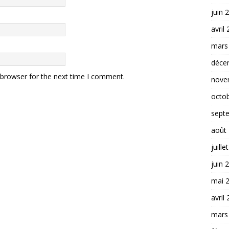
juin 
avril
mars
déce
 browser for the next time I comment.
nove
octo
sept
août
juille
juin 
mai 
avril
mars