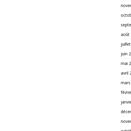
nove
octo
sept
août
juille
juin 
mai 
avril
mars
févri
janvi
déce
nove
octo