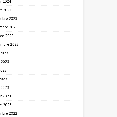
er 2024
er 2024
mbre 2023
mbre 2023
bre 2023
embre 2023
 2023
t 2023
2023
 2023
 2023
er 2023
er 2023
mbre 2022