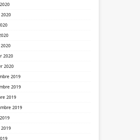
 2020
t 2020
2020
 2020
 2020
er 2020
er 2020
mbre 2019
mbre 2019
bre 2019
embre 2019
 2019
t 2019
2019