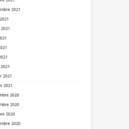
embre 2021
 2021
t 2021
2021
2021
 2021
 2021
er 2021
er 2021
mbre 2020
mbre 2020
bre 2020
embre 2020