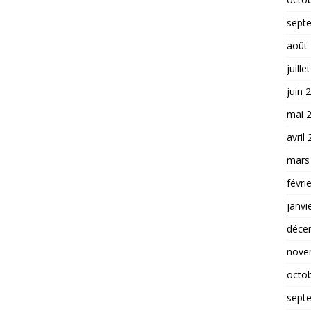
sept
août
juille
juin 
mai 
avril
mars
févri
janvi
déce
nove
octo
sept