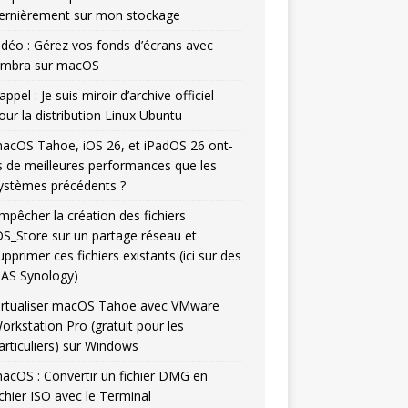
ernièrement sur mon stockage
idéo : Gérez vos fonds d’écrans avec
mbra sur macOS
appel : Je suis miroir d’archive officiel
our la distribution Linux Ubuntu
acOS Tahoe, iOS 26, et iPadOS 26 ont-
ls de meilleures performances que les
ystèmes précédents ?
mpêcher la création des fichiers
DS_Store sur un partage réseau et
upprimer ces fichiers existants (ici sur des
AS Synology)
irtualiser macOS Tahoe avec VMware
orkstation Pro (gratuit pour les
articuliers) sur Windows
acOS : Convertir un fichier DMG en
ichier ISO avec le Terminal