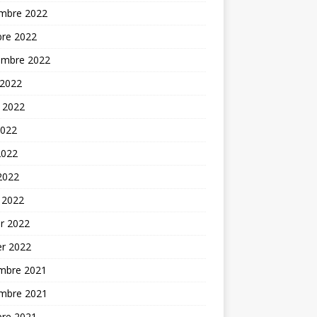
mbre 2022
bre 2022
embre 2022
 2022
t 2022
2022
2022
 2022
 2022
er 2022
er 2022
mbre 2021
mbre 2021
bre 2021