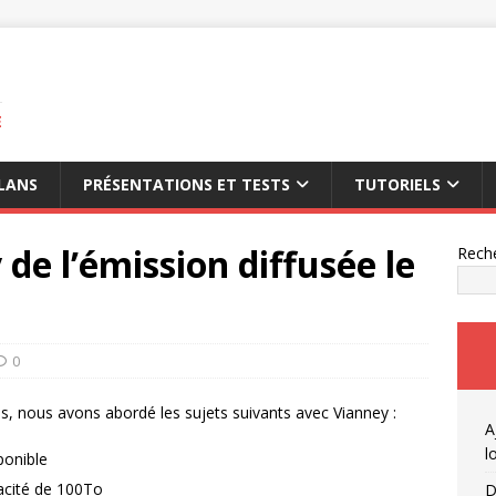
E
LANS
PRÉSENTATIONS ET TESTS
TUTORIELS
de l’émission diffusée le
Rech
0
is, nous avons abordé les sujets suivants avec Vianney :
A
l
ponible
acité de 100To
D