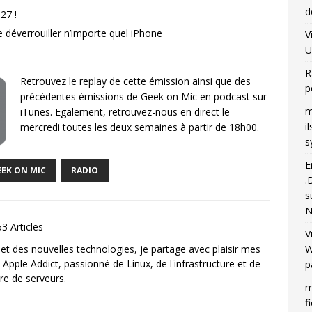
d
27 !
e déverrouiller n’importe quel iPhone
V
U
R
Retrouvez le replay de cette émission ainsi que des
p
précédentes émissions de Geek on Mic en podcast sur
m
iTunes. Egalement, retrouvez-nous en direct le
i
mercredi toutes les deux semaines à partir de 18h00.
s
E
EEK ON MIC
RADIO
.
s
N
3 Articles
V
et des nouvelles technologies, je partage avec plaisir mes
W
 Apple Addict, passionné de Linux, de l'infrastructure et de
p
re de serveurs.
m
f