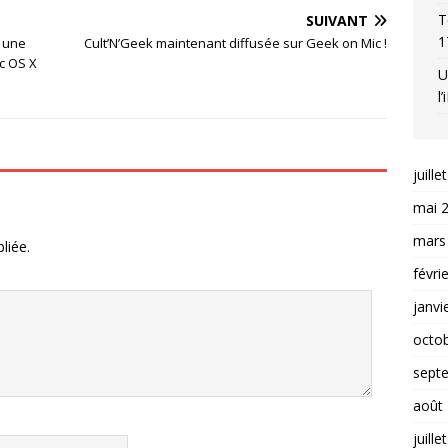
T
SUIVANT
1
 une
Cult’N’Geek maintenant diffusée sur Geek on Mic !
c OS X
U
l
juille
mai 
mars
liée.
févri
janvi
octo
sept
août
juille