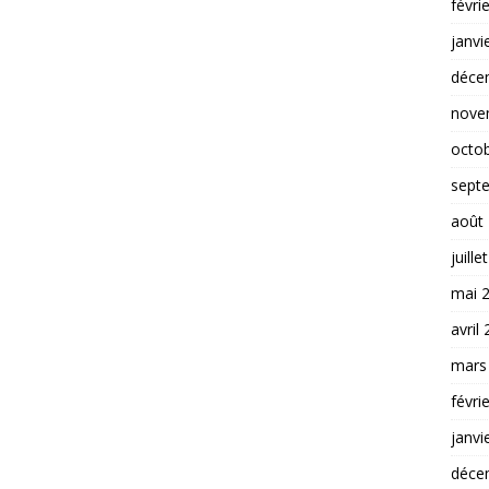
févri
janvi
déce
nove
octo
sept
août
juille
mai 
avril
mars
févri
janvi
déce