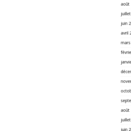
août
juille
juin 
avril
mars
févri
janvi
déce
nove
octo
sept
août
juille
juin 