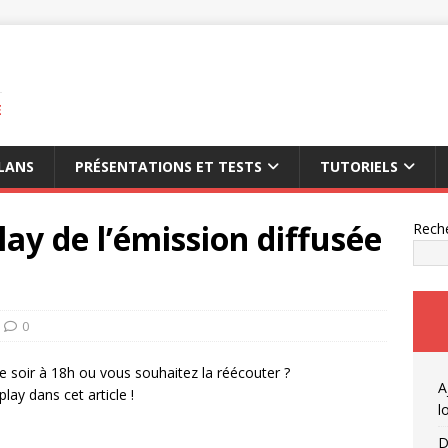
E
LANS
PRÉSENTATIONS ET TESTS
TUTORIELS
ay de l’émission diffusée
Rech
0
 soir à 18h ou vous souhaitez la réécouter ?
A
lay dans cet article !
l
D