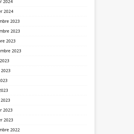
er 2024
er 2024
mbre 2023
mbre 2023
bre 2023
embre 2023
 2023
t 2023
2023
 2023
 2023
er 2023
er 2023
mbre 2022