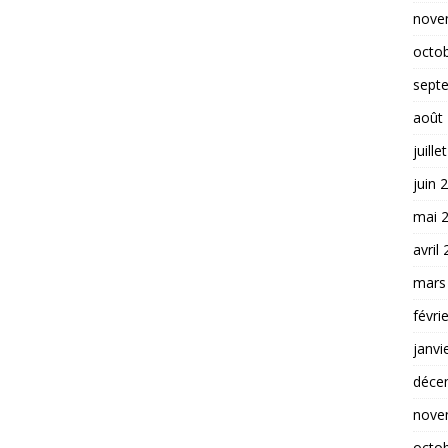
nove
octo
sept
août
juille
juin 
mai 
avril
mars
févri
janvi
déce
nove
octo