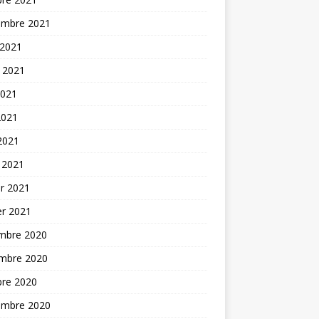
embre 2021
 2021
t 2021
2021
2021
 2021
 2021
er 2021
er 2021
mbre 2020
mbre 2020
bre 2020
embre 2020