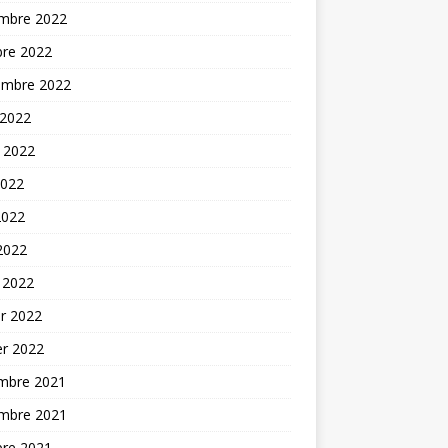
mbre 2022
bre 2022
embre 2022
 2022
t 2022
2022
2022
 2022
 2022
er 2022
er 2022
mbre 2021
mbre 2021
bre 2021