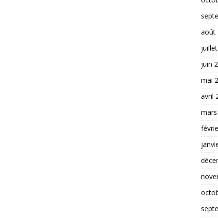
sept
août
juille
juin 
mai 
avril
mars
févri
janvi
déce
nove
octo
sept