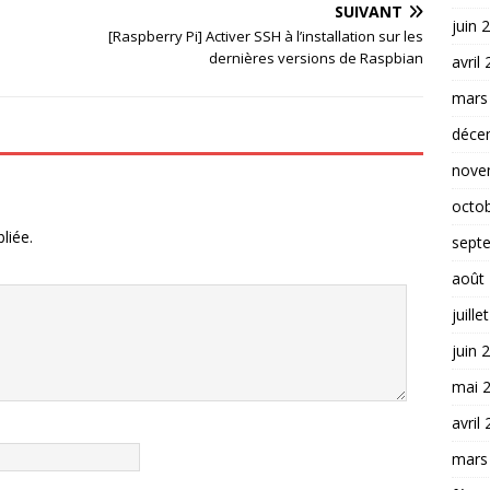
SUIVANT
juin 
[Raspberry Pi] Activer SSH à l’installation sur les
dernières versions de Raspbian
avril
mars
déce
nove
octo
liée.
sept
août
juille
juin 
mai 
avril
mars