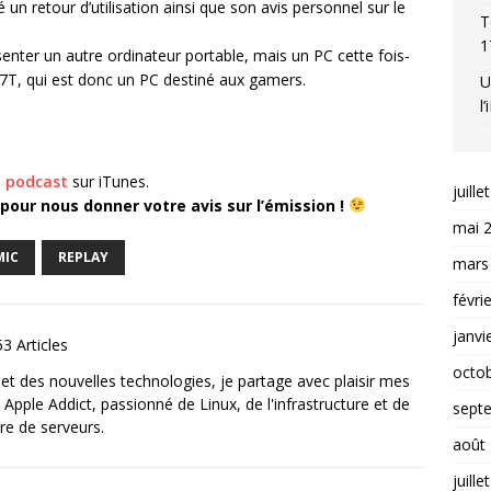
n retour d’utilisation ainsi que son avis personnel sur le
T
1
nter un autre ordinateur portable, mais un PC cette fois-
17T, qui est donc un PC destiné aux gamers.
U
l
 podcast
sur iTunes.
juille
pour nous donner votre avis sur l’émission !
mai 
MIC
REPLAY
mars
févri
janvi
3 Articles
octo
et des nouvelles technologies, je partage avec plaisir mes
 Apple Addict, passionné de Linux, de l'infrastructure et de
sept
re de serveurs.
août
juille