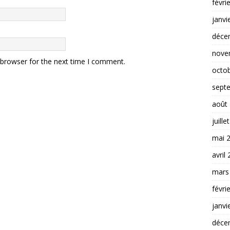
févri
janvi
déce
nove
 browser for the next time I comment.
octo
sept
août
juille
mai 
avril
mars
févri
janvi
déce