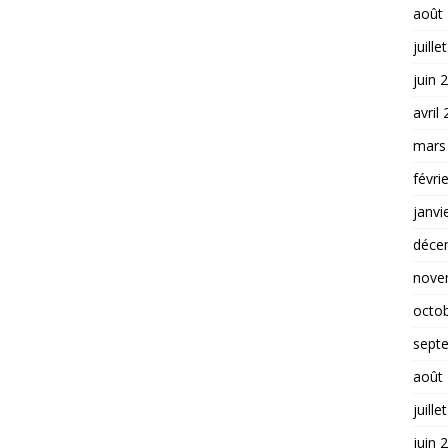
août
juille
juin 
avril
mars
févri
janvi
déce
nove
octo
sept
août
juille
juin 