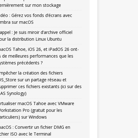
ernièrement sur mon stockage
idéo : Gérez vos fonds d’écrans avec
mbra sur macOS
appel : Je suis miroir d’archive officiel
our la distribution Linux Ubuntu
acOS Tahoe, iOS 26, et iPadOS 26 ont-
ls de meilleures performances que les
ystèmes précédents ?
mpêcher la création des fichiers
DS_Store sur un partage réseau et
upprimer ces fichiers existants (ici sur des
AS Synology)
irtualiser macOS Tahoe avec VMware
orkstation Pro (gratuit pour les
articuliers) sur Windows
acOS : Convertir un fichier DMG en
ichier ISO avec le Terminal