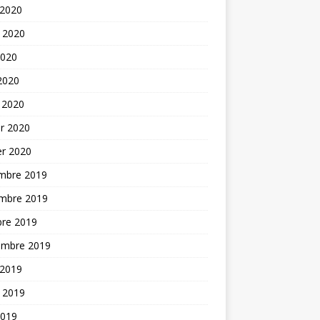
 2020
t 2020
2020
 2020
 2020
er 2020
er 2020
mbre 2019
mbre 2019
bre 2019
embre 2019
 2019
t 2019
2019