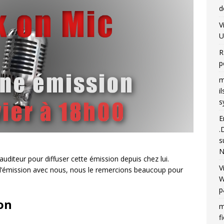
d
V
U
R
p
m
i
s
E
.
s
N
auditeur pour diffuser cette émission depuis chez lui.
V
 à l’émission avec nous, nous le remercions beaucoup pour
W
p
on
m
f