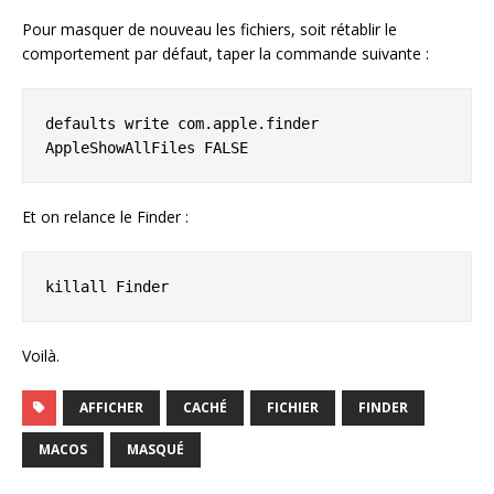
Pour masquer de nouveau les fichiers, soit rétablir le
comportement par défaut, taper la commande suivante :
defaults write com.apple.finder 
AppleShowAllFiles FALSE
Et on relance le Finder :
killall Finder
Voilà.
AFFICHER
CACHÉ
FICHIER
FINDER
MACOS
MASQUÉ