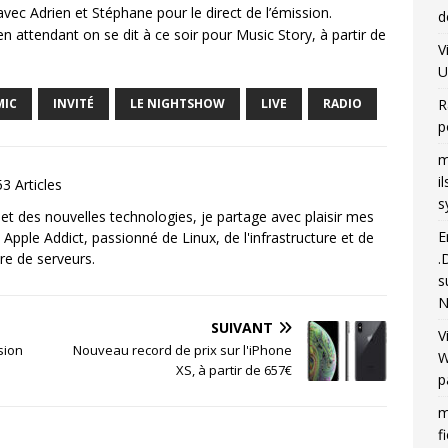
vec Adrien et Stéphane pour le direct de l’émission.
d
n attendant on se dit à ce soir pour Music Story, à partir de
V
U
MIC
INVITÉ
LE NIGHTSHOW
LIVE
RADIO
R
p
m
i
3 Articles
s
et des nouvelles technologies, je partage avec plaisir mes
E
 Apple Addict, passionné de Linux, de l'infrastructure et de
re de serveurs.
.
s
N
SUIVANT
V
sion
Nouveau record de prix sur l'iPhone
W
XS, à partir de 657€
p
m
f