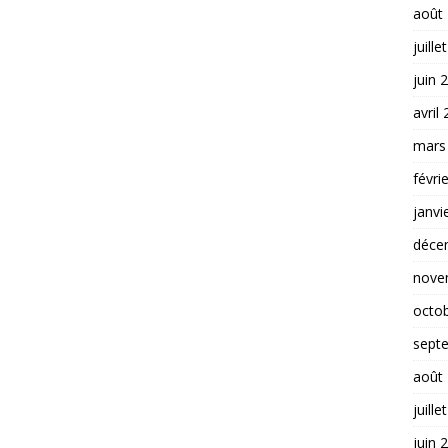
août
juille
juin 
avril
mars
févri
janvi
déce
nove
octo
sept
août
juille
juin 