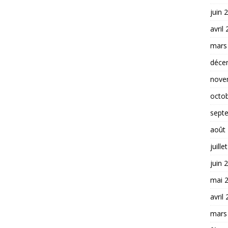
juin 
avril
mars
déce
nove
octo
sept
août
juille
juin 
mai 
avril
mars