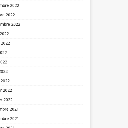
mbre 2022
bre 2022
embre 2022
 2022
t 2022
2022
2022
 2022
 2022
er 2022
er 2022
mbre 2021
mbre 2021
bre 2021