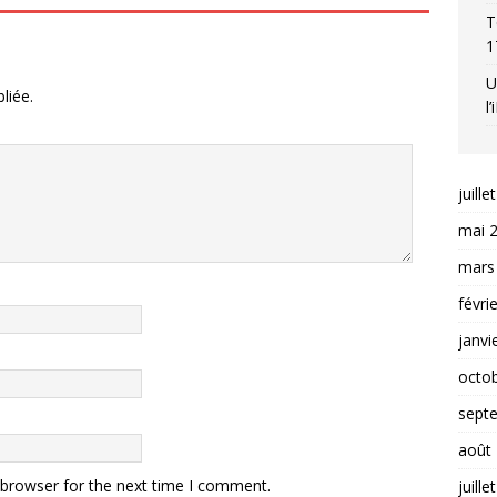
T
1
U
liée.
l
juille
mai 
mars
févri
janvi
octo
sept
août
 browser for the next time I comment.
juille