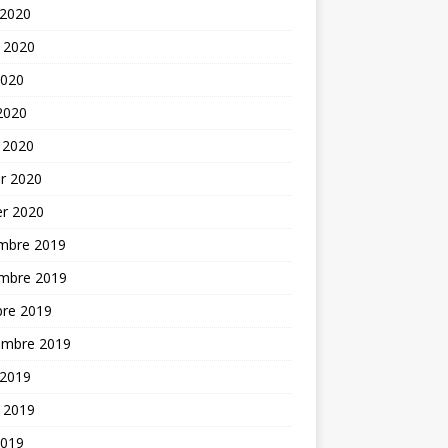
 2020
t 2020
2020
 2020
 2020
er 2020
er 2020
mbre 2019
mbre 2019
bre 2019
embre 2019
 2019
t 2019
2019