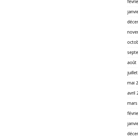
févri
janvi
déce
nove
octo
sept
août
juille
mai 
avril
mars
févri
janvi
déce