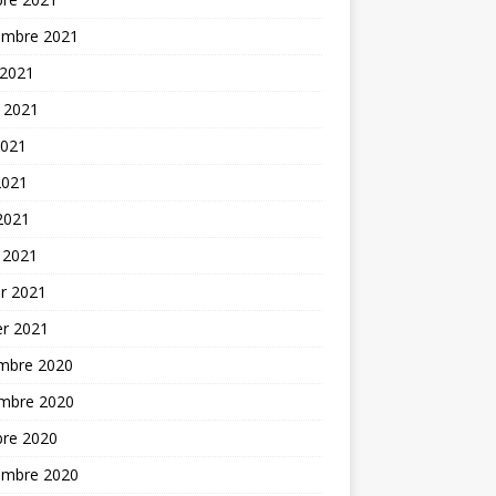
embre 2021
 2021
t 2021
2021
2021
 2021
 2021
er 2021
er 2021
mbre 2020
mbre 2020
bre 2020
embre 2020