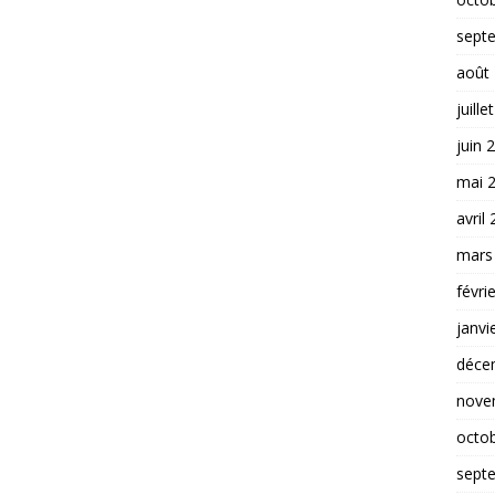
sept
août
juille
juin 
mai 
avril
mars
févri
janvi
déce
nove
octo
sept