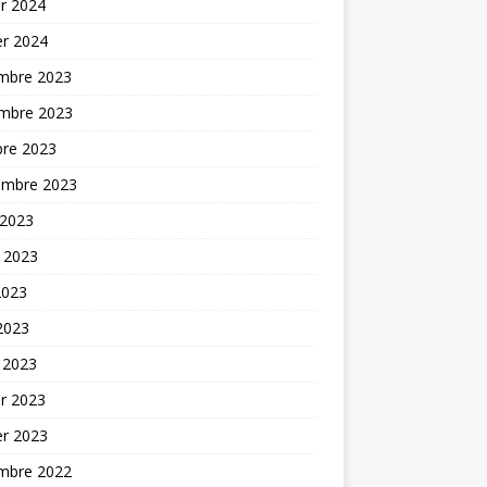
er 2024
er 2024
mbre 2023
mbre 2023
bre 2023
embre 2023
 2023
t 2023
2023
 2023
 2023
er 2023
er 2023
mbre 2022