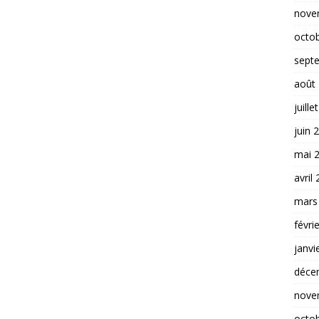
nove
octo
sept
août
juille
juin 
mai 
avril
mars
févri
janvi
déce
nove
octo