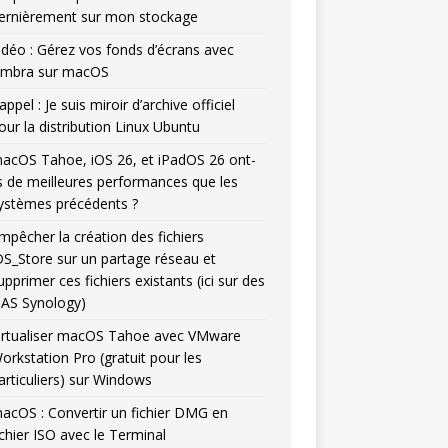
ernièrement sur mon stockage
idéo : Gérez vos fonds d’écrans avec
mbra sur macOS
appel : Je suis miroir d’archive officiel
our la distribution Linux Ubuntu
acOS Tahoe, iOS 26, et iPadOS 26 ont-
ls de meilleures performances que les
ystèmes précédents ?
mpêcher la création des fichiers
DS_Store sur un partage réseau et
upprimer ces fichiers existants (ici sur des
AS Synology)
irtualiser macOS Tahoe avec VMware
orkstation Pro (gratuit pour les
articuliers) sur Windows
acOS : Convertir un fichier DMG en
ichier ISO avec le Terminal