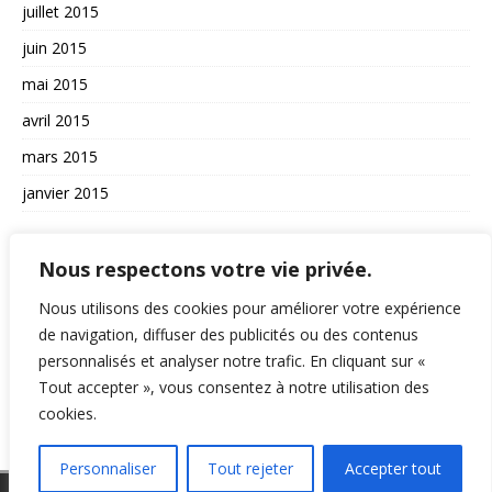
juillet 2015
juin 2015
mai 2015
avril 2015
mars 2015
janvier 2015
AUTRES
Nous respectons votre vie privée.
La vie du site
Nous utilisons des cookies pour améliorer votre expérience
A propos et contact
de navigation, diffuser des publicités ou des contenus
personnalisés et analyser notre trafic. En cliquant sur «
Politique de confidentialité
Tout accepter », vous consentez à notre utilisation des
RSS
cookies.
Personnaliser
Tout rejeter
Accepter tout