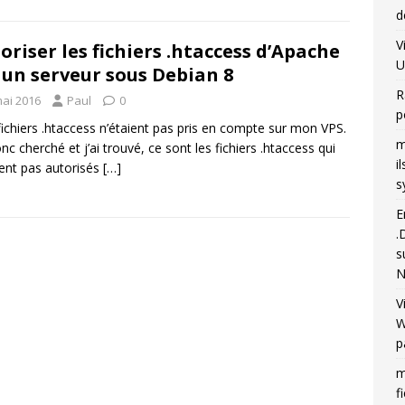
d
V
oriser les fichiers .htaccess d’Apache
U
 un serveur sous Debian 8
R
mai 2016
Paul
0
p
ichiers .htaccess n’étaient pas pris en compte sur mon VPS.
m
onc cherché et j’ai trouvé, ce sont les fichiers .htaccess qui
i
ient pas autorisés
[…]
s
E
.
s
N
V
W
p
m
f