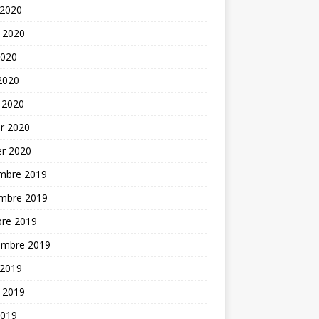
 2020
t 2020
2020
 2020
 2020
er 2020
er 2020
mbre 2019
mbre 2019
bre 2019
embre 2019
 2019
t 2019
2019