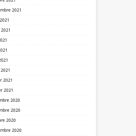
embre 2021
 2021
t 2021
2021
2021
 2021
 2021
er 2021
er 2021
mbre 2020
mbre 2020
bre 2020
embre 2020