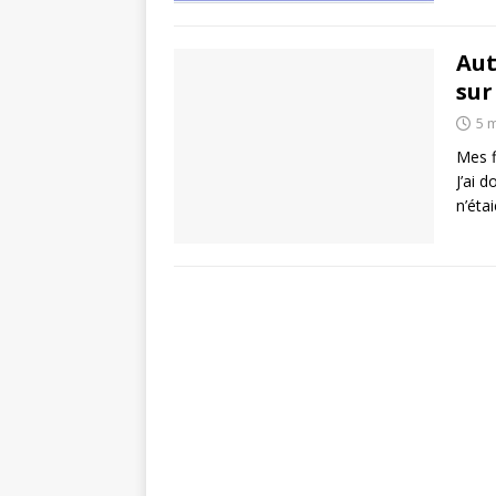
Aut
sur
5 
Mes f
J’ai d
n’éta