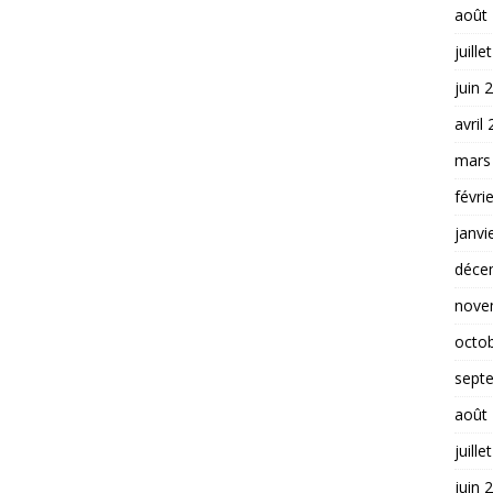
août
juille
juin 
avril
mars
févri
janvi
déce
nove
octo
sept
août
juille
juin 