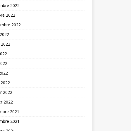
mbre 2022
bre 2022
embre 2022
 2022
t 2022
2022
2022
 2022
 2022
er 2022
er 2022
mbre 2021
mbre 2021
bre 2021