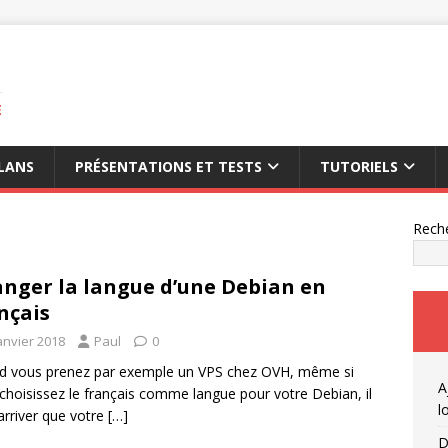
E
LANS
PRÉSENTATIONS ET TESTS
TUTORIELS
Rech
nger la langue d’une Debian en
nçais
anvier 2018
Paul
0
d vous prenez par exemple un VPS chez OVH, même si
A
choisissez le français comme langue pour votre Debian, il
l
arriver que votre
[…]
D