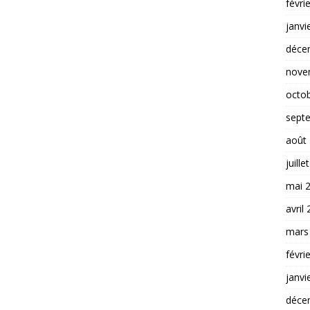
févri
janvi
déce
nove
octo
sept
août
juille
mai 
avril
mars
févri
janvi
déce