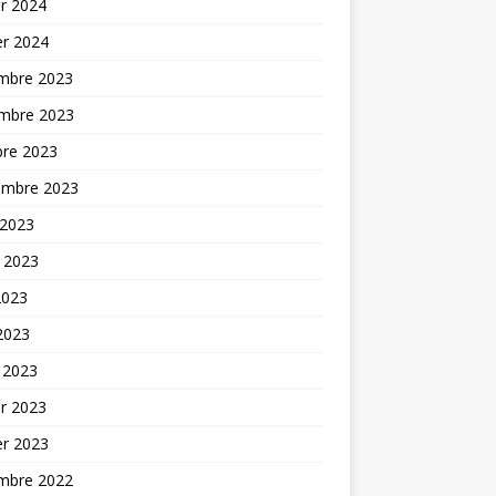
er 2024
er 2024
mbre 2023
mbre 2023
bre 2023
embre 2023
 2023
t 2023
2023
 2023
 2023
er 2023
er 2023
mbre 2022