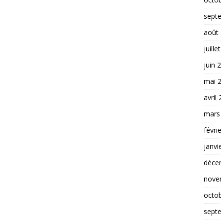
sept
août
juille
juin 
mai 
avril
mars
févri
janvi
déce
nove
octo
sept