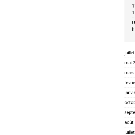
T
1
U
l
juille
mai 
mars
févri
janvi
octo
sept
août
juille