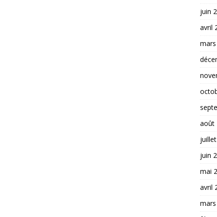
juin 
avril
mars
déce
nove
octo
sept
août
juille
juin 
mai 
avril
mars