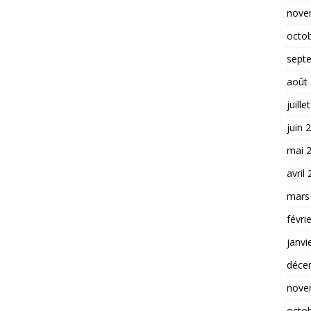
nove
octo
sept
août
juille
juin 
mai 
avril
mars
févri
janvi
déce
nove
octo