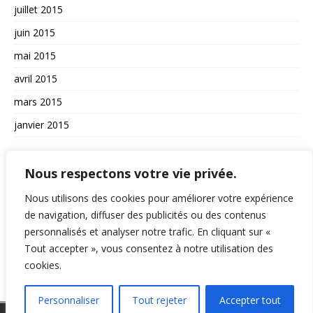
juillet 2015
juin 2015
mai 2015
avril 2015
mars 2015
janvier 2015
AUTRES
Nous respectons votre vie privée.
La vie du site
Nous utilisons des cookies pour améliorer votre expérience
de navigation, diffuser des publicités ou des contenus
A propos et contact
personnalisés et analyser notre trafic. En cliquant sur «
Politique de confidentialité
Tout accepter », vous consentez à notre utilisation des
RSS
cookies.
Personnaliser
Tout rejeter
Accepter tout