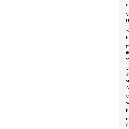
d
V
U
R
p
m
i
s
E
.
s
N
V
W
p
m
f