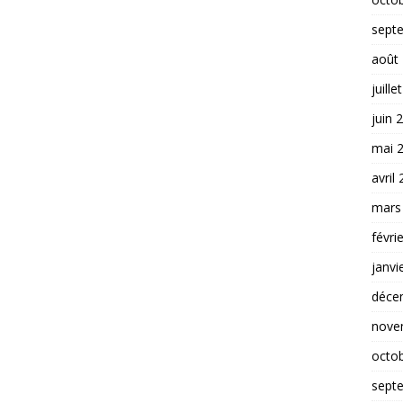
sept
août
juille
juin 
mai 
avril
mars
févri
janvi
déce
nove
octo
sept