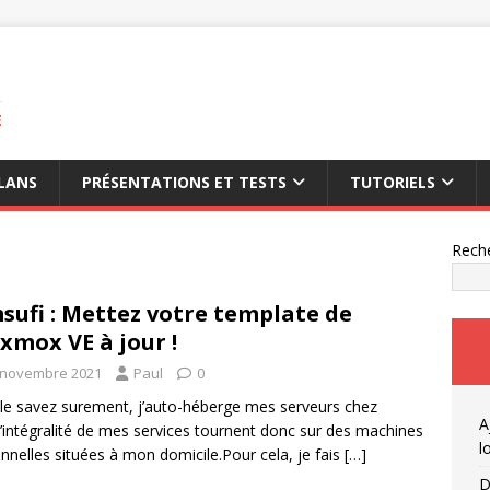
E
LANS
PRÉSENTATIONS ET TESTS
TUTORIELS
Rech
sufi : Mettez votre template de
xmox VE à jour !
 novembre 2021
Paul
0
le savez surement, j’auto-héberge mes serveurs chez
A
’intégralité de mes services tournent donc sur des machines
l
nnelles situées à mon domicile.Pour cela, je fais
[…]
D