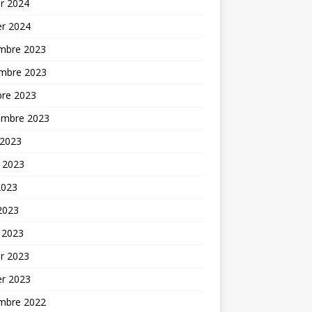
er 2024
er 2024
mbre 2023
mbre 2023
bre 2023
embre 2023
 2023
t 2023
2023
 2023
 2023
er 2023
er 2023
mbre 2022