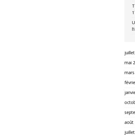
T
1
U
l
juille
mai 
mars
févri
janvi
octo
sept
août
juille