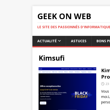
GEEK ON WEB
LE SITE DES PASSIONNÉS D'INFORMATIQU
ACTUALITÉ
ASTUCES
BONS P
Kimsufi
Kim
Pro
23
Vous 
moi.L
perso