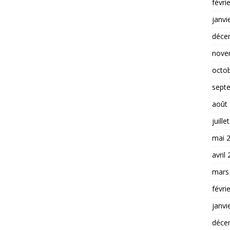
févri
janvi
déce
nove
octo
sept
août
juille
mai 
avril
mars
févri
janvi
déce