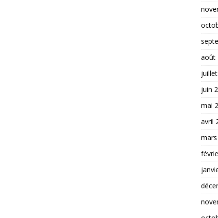
nove
octo
sept
août
juille
juin 
mai 
avril
mars
févri
janvi
déce
nove
octo