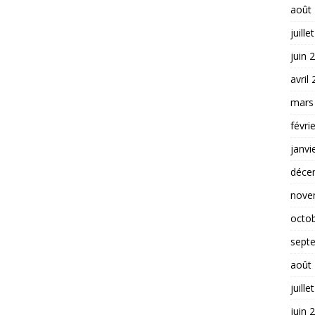
août
juille
juin 
avril
mars
févri
janvi
déce
nove
octo
sept
août
juille
juin 