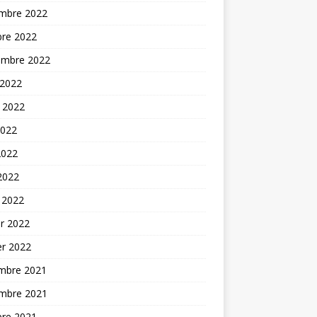
mbre 2022
bre 2022
embre 2022
 2022
t 2022
2022
2022
 2022
 2022
er 2022
er 2022
mbre 2021
mbre 2021
bre 2021