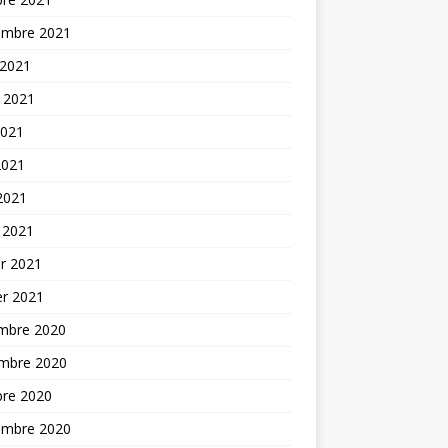
embre 2021
 2021
t 2021
2021
2021
 2021
 2021
er 2021
er 2021
mbre 2020
mbre 2020
bre 2020
embre 2020