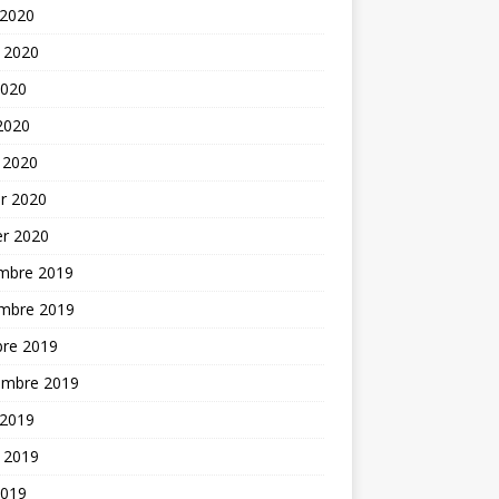
 2020
t 2020
2020
 2020
 2020
er 2020
er 2020
mbre 2019
mbre 2019
bre 2019
embre 2019
 2019
t 2019
2019