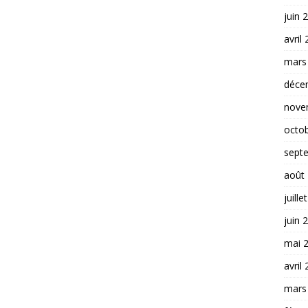
juin 
avril
mars
déce
nove
octo
sept
août
juille
juin 
mai 
avril
mars