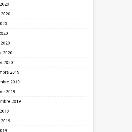
 2020
t 2020
2020
 2020
 2020
er 2020
er 2020
mbre 2019
mbre 2019
bre 2019
embre 2019
 2019
t 2019
2019