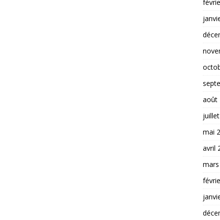
févri
janvi
déce
nove
octo
sept
août
juille
mai 
avril
mars
févri
janvi
déce