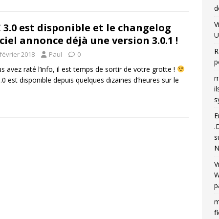
d
V
 3.0 est disponible et le changelog
U
iciel annonce déjà une version 3.0.1 !
R
février 2018
Paul
0
p
us avez raté l’info, il est temps de sortir de votre grotte !
m
.0 est disponible depuis quelques dizaines d’heures sur le
i
s
E
.
s
N
V
W
p
m
f