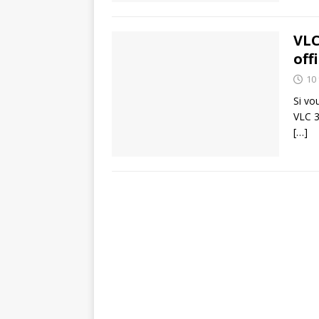
VLC
off
10 
Si vo
VLC 3
[…]