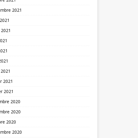
embre 2021
 2021
t 2021
2021
2021
 2021
 2021
er 2021
er 2021
mbre 2020
mbre 2020
bre 2020
embre 2020