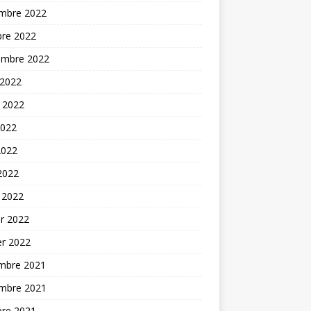
mbre 2022
bre 2022
embre 2022
 2022
t 2022
2022
2022
 2022
 2022
er 2022
er 2022
mbre 2021
mbre 2021
bre 2021