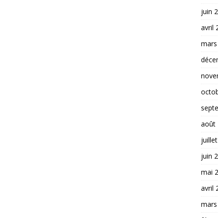
juin 
avril
mars
déce
nove
octo
sept
août
juille
juin 
mai 
avril
mars