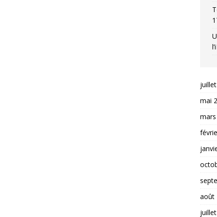
T
1
U
l
juille
mai 
mars
févri
janvi
octo
sept
août
juille