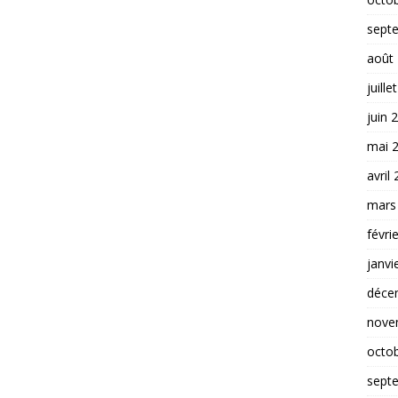
sept
août
juille
juin 
mai 
avril
mars
févri
janvi
déce
nove
octo
sept