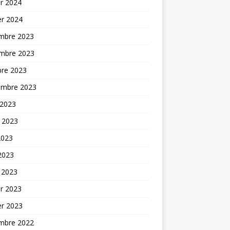
er 2024
er 2024
mbre 2023
mbre 2023
bre 2023
embre 2023
 2023
t 2023
2023
 2023
 2023
er 2023
er 2023
mbre 2022