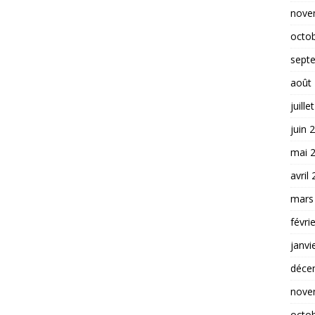
nove
octo
sept
août
juille
juin 
mai 
avril
mars
févri
janvi
déce
nove
octo