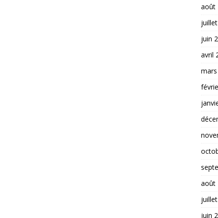
août
juille
juin 
avril
mars
févri
janvi
déce
nove
octo
sept
août
juille
juin 