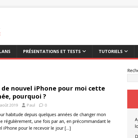
E
LANS
PRÉSENTATIONS ET TESTS
TUTORIELS
Rech
 de nouvel iPhone pour moi cette
ée, pourquoi ?
 août 2019
Paul
0
pour habitude depuis quelques années de changer mon
A
e régulièrement, une fois par an, en précommandant le
l
l iPhone pour le recevoir le jour
[…]
D