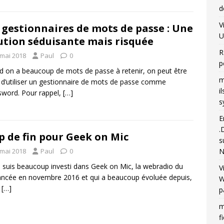
d
V
 gestionnaires de mots de passe : Une
U
ution séduisante mais risquée
R
 mai 2018
Paul
0
p
 on a beaucoup de mots de passe à retenir, on peut être
m
 d’utiliser un gestionnaire de mots de passe comme
i
word. Pour rappel,
[…]
s
E
.
p de fin pour Geek on Mic
s
N
 mai 2018
Paul
0
 suis beaucoup investi dans Geek on Mic, la webradio du
V
lancée en novembre 2016 et qui a beaucoup évoluée depuis,
W
e
[…]
p
m
f