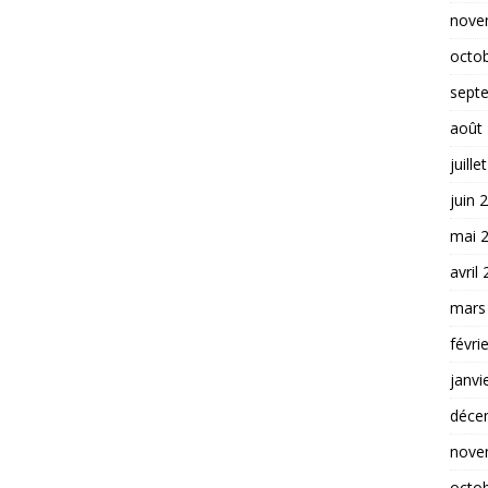
nove
octo
sept
août
juille
juin 
mai 
avril
mars
févri
janvi
déce
nove
octo