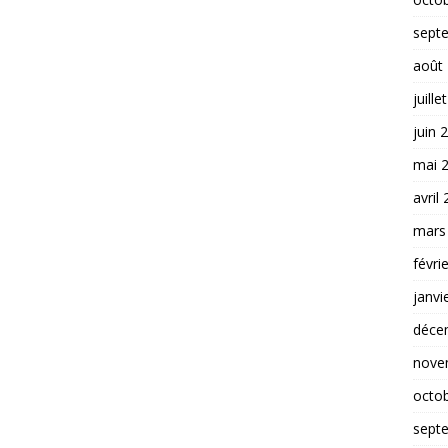
sept
août
juille
juin 
mai 
avril
mars
févri
janvi
déce
nove
octo
sept