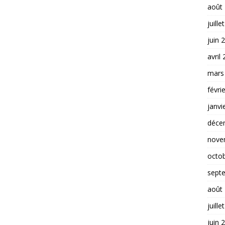
août
juille
juin 
avril
mars
févri
janvi
déce
nove
octo
sept
août
juille
juin 