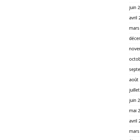
juin 
avril
mars
déce
nove
octo
sept
août
juille
juin 
mai 
avril
mars