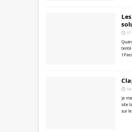
Les
sol
17
Quand
tenté
1Pass
Cla
14
Je me
site 
sur l