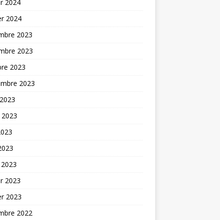
er 2024
er 2024
mbre 2023
mbre 2023
bre 2023
embre 2023
 2023
t 2023
2023
 2023
 2023
er 2023
er 2023
mbre 2022