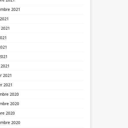
embre 2021
 2021
t 2021
2021
2021
 2021
 2021
er 2021
er 2021
mbre 2020
mbre 2020
bre 2020
embre 2020