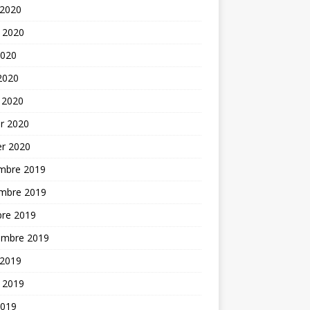
 2020
t 2020
2020
 2020
 2020
er 2020
er 2020
mbre 2019
mbre 2019
bre 2019
embre 2019
 2019
t 2019
2019