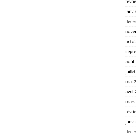
févri
janvi
déce
nove
octo
sept
août
juille
mai 
avril
mars
févri
janvi
déce