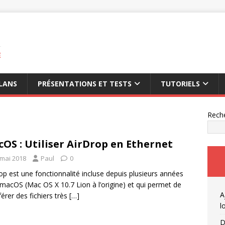
E
LANS
PRÉSENTATIONS ET TESTS
TUTORIELS
Rech
OS : Utiliser AirDrop en Ethernet
 mai 2018
Paul
0
op est une fonctionnalité incluse depuis plusieurs années
macOS (Mac OS X 10.7 Lion à l’origine) et qui permet de
A
férer des fichiers très
[…]
l
D