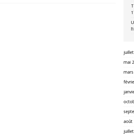
T
1
U
l
juille
mai 
mars
févri
janvi
octo
sept
août
juille