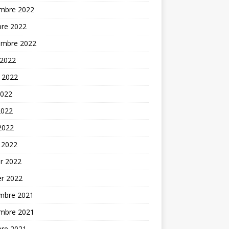
mbre 2022
bre 2022
embre 2022
 2022
t 2022
2022
2022
 2022
 2022
er 2022
er 2022
mbre 2021
mbre 2021
bre 2021