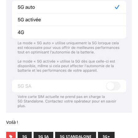
Voilà !
5G
5G SA
5G STANDALONE
5G+