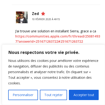
Zed
10 FÉVRIER 2020 À 4H15
J’ai trouve une solution en installant Sierra, grace a ca
https://communities.apple.com/fr/thread/25081493
7?answerId=251671263722#251671263722
J’ai reussi a faire le boot sur la cle et ca marche!
Nous respectons votre vie privée.
Merci encore
Nous utilisons des cookies pour améliorer votre expérience
RÉPONDRE
de navigation, diffuser des publicités ou des contenus
personnalisés et analyser notre trafic. En cliquant sur «
Paul
Tout accepter », vous consentez à notre utilisation des
cookies.
12 FÉVRIER 2020 À 2H12
Ah cool, tant mieux si vous avez trouvé !
Personnaliser
Tout rejeter
Accepter tout