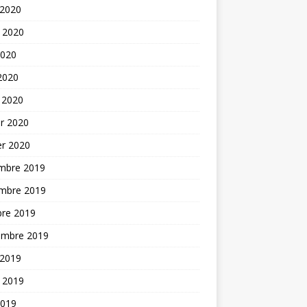
 2020
t 2020
2020
 2020
 2020
er 2020
er 2020
mbre 2019
mbre 2019
bre 2019
embre 2019
 2019
t 2019
2019