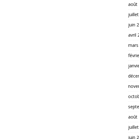
août
juille
juin 
avril
mars
févri
janvi
déce
nove
octo
sept
août
juille
juin 