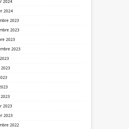
er 2024
er 2024
mbre 2023
mbre 2023
bre 2023
embre 2023
 2023
t 2023
2023
 2023
 2023
er 2023
er 2023
mbre 2022