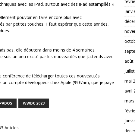
févri
echniques avec les iPad, surtout avec des iPad estampillés «
janvi
ellement pouvoir en faire encore plus avec.
déce
s par petites touches, il faut espérer que cette années,
dues.
nove
octo
s pas, elle débutera dans moins de 4 semaines.
sept
e suis un peu excité par les nouveautés que j’attends avec
août
juille
a conférence de télécharger toutes ces nouveautés
mai 
sède un compte développeur chez Apple (99€/an), que je paye
avril
mars
IPADOS
WWDC 2023
févri
janvi
3 Articles
déce