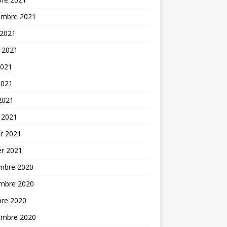
embre 2021
 2021
t 2021
2021
2021
 2021
 2021
er 2021
er 2021
mbre 2020
mbre 2020
bre 2020
embre 2020