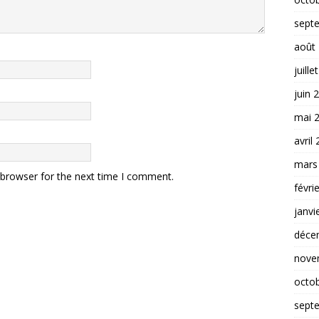
sept
août
juille
juin 
mai 
avril
mars
 browser for the next time I comment.
févri
janvi
déce
nove
octo
sept