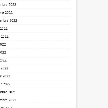
mbre 2022
bre 2022
embre 2022
 2022
t 2022
2022
2022
 2022
 2022
er 2022
er 2022
mbre 2021
mbre 2021
bre 2021