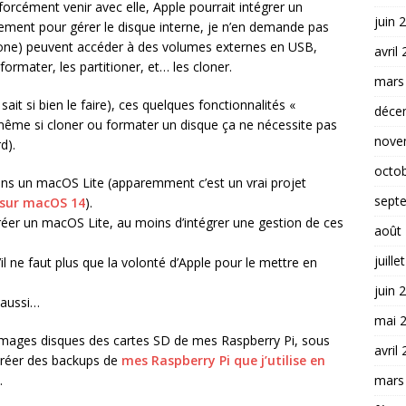
orcément venir avec elle, Apple pourrait intégrer un
juin 
irement pour gérer le disque interne, je n’en demande pas
hone) peuvent accéder à des volumes externes en USB,
avril
formater, les partitioner, et… les cloner.
mars
sait si bien le faire), ces quelques fonctionnalités «
déce
(même si cloner ou formater un disque ça ne nécessite pas
nove
d).
octo
dans un macOS Lite (apparemment c’est un vrai projet
sept
 sur macOS 14
).
créer un macOS Lite, au moins d’intégrer une gestion de ces
août
juille
’il ne faut plus que la volonté d’Apple pour le mettre en
juin 
s aussi…
mai 
s images disques des cartes SD de mes Raspberry Pi, sous
avril
créer des backups de
mes Raspberry Pi que j’utilise en
mars
.