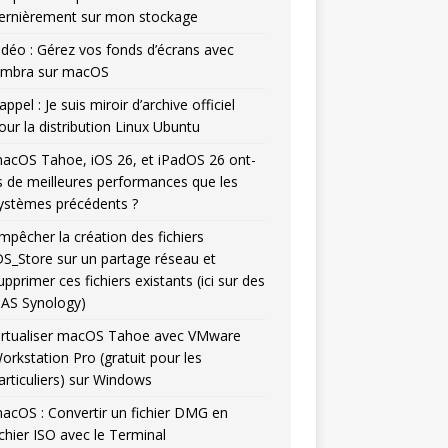
ernièrement sur mon stockage
idéo : Gérez vos fonds d’écrans avec
mbra sur macOS
appel : Je suis miroir d’archive officiel
our la distribution Linux Ubuntu
acOS Tahoe, iOS 26, et iPadOS 26 ont-
ls de meilleures performances que les
ystèmes précédents ?
mpêcher la création des fichiers
DS_Store sur un partage réseau et
upprimer ces fichiers existants (ici sur des
AS Synology)
irtualiser macOS Tahoe avec VMware
orkstation Pro (gratuit pour les
articuliers) sur Windows
acOS : Convertir un fichier DMG en
ichier ISO avec le Terminal