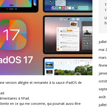
T
1
U
l
juille
mai 
mars
févri
janvi
octo
une version allégée et remaniée à la sauce iPadOS de
sept
Pad.
août
émentaires à l’iPad.
tente en ce qui me concerne, qui pourrait aussi être
juille