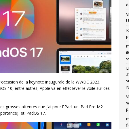
d
V
U
R
p
m
i
s
E
.
s
 l’occasion de la keynote inaugurale de la WWDC 2023.
N
 10, entre autres, Apple va en effet lever le voile sur ces
V
W
es grosses attentes que j’ai pour l’iPad, un iPad Pro M2
p
portance), et iPadOS 17.
m
f