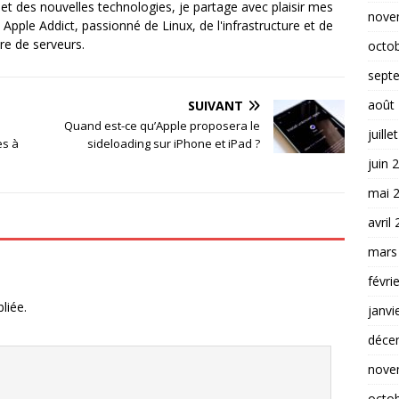
et des nouvelles technologies, je partage avec plaisir mes
nove
 Apple Addict, passionné de Linux, de l'infrastructure et de
re de serveurs.
octo
sept
août
SUIVANT
Quand est-ce qu’Apple proposera le
juille
es à
sideloading sur iPhone et iPad ?
juin 
mai 
avril
mars
févri
liée.
janvi
déce
nove
octo