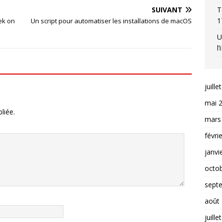
SUIVANT
T
1
ek on
Un script pour automatiser les installations de macOS
U
l
juille
mai 
liée.
mars
févri
janvi
octo
sept
août
juille