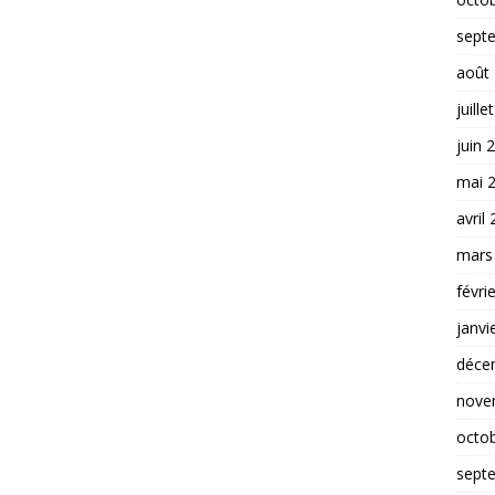
sept
août
juille
juin 
mai 
avril
mars
févri
janvi
déce
nove
octo
sept