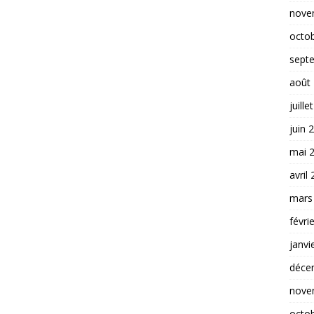
nove
octo
sept
août
juille
juin 
mai 
avril
mars
févri
janvi
déce
nove
octo