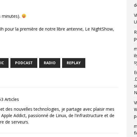
d
V
s minutes).
U
0h pour la première de notre libre antenne, Le NightShow,
R
p
m
i
s
IC
PODCAST
RADIO
REPLAY
E
.
s
N
3 Articles
V
et des nouvelles technologies, je partage avec plaisir mes
W
 Apple Addict, passionné de Linux, de l'infrastructure et de
p
re de serveurs.
m
f