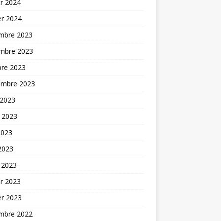
er 2024
er 2024
mbre 2023
mbre 2023
bre 2023
embre 2023
 2023
t 2023
2023
 2023
 2023
er 2023
er 2023
mbre 2022