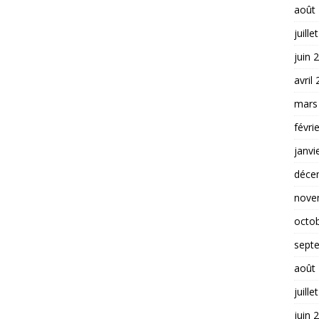
août
juille
juin 
avril
mars
févri
janvi
déce
nove
octo
sept
août
juille
juin 