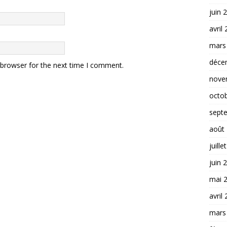
juin 
avril
mars
déce
 browser for the next time I comment.
nove
octo
sept
août
juille
juin 
mai 
avril
mars