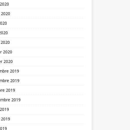
 2020
t 2020
2020
 2020
 2020
er 2020
er 2020
mbre 2019
mbre 2019
bre 2019
embre 2019
 2019
t 2019
2019