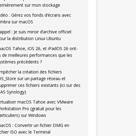
ernièrement sur mon stockage
idéo : Gérez vos fonds d’écrans avec
mbra sur macOS
appel : Je suis miroir d’archive officiel
our la distribution Linux Ubuntu
acOS Tahoe, iOS 26, et iPadOS 26 ont-
ls de meilleures performances que les
ystèmes précédents ?
mpêcher la création des fichiers
DS_Store sur un partage réseau et
upprimer ces fichiers existants (ici sur des
AS Synology)
irtualiser macOS Tahoe avec VMware
orkstation Pro (gratuit pour les
articuliers) sur Windows
acOS : Convertir un fichier DMG en
ichier ISO avec le Terminal