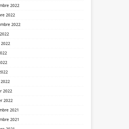
mbre 2022
bre 2022
embre 2022
 2022
t 2022
2022
2022
 2022
 2022
er 2022
er 2022
mbre 2021
mbre 2021
bre 2021