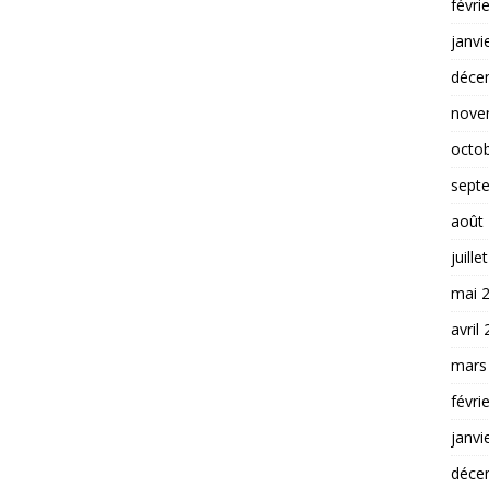
févri
janvi
déce
nove
octo
sept
août
juille
mai 
avril
mars
févri
janvi
déce