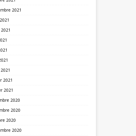
embre 2021
 2021
t 2021
2021
2021
 2021
 2021
er 2021
er 2021
mbre 2020
mbre 2020
bre 2020
embre 2020