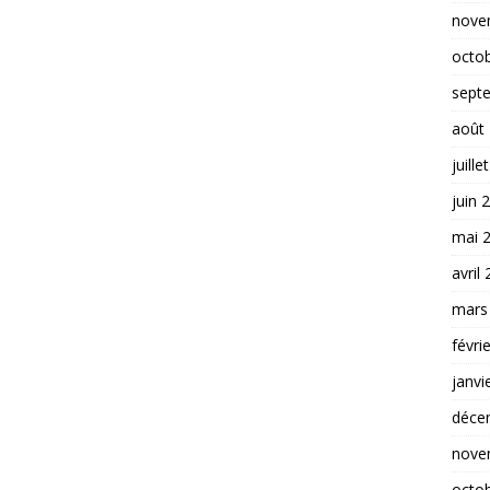
nove
octo
sept
août
juille
juin 
mai 
avril
mars
févri
janvi
déce
nove
octo