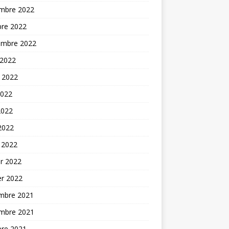
mbre 2022
bre 2022
embre 2022
 2022
t 2022
2022
2022
 2022
 2022
er 2022
er 2022
mbre 2021
mbre 2021
bre 2021