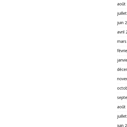
août
juille
juin 
avril
mars
févri
janvi
déce
nove
octo
sept
août
juille
juin 