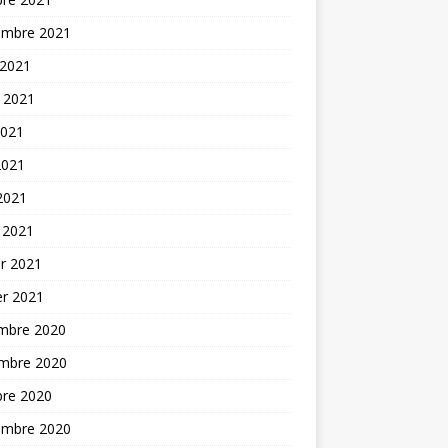
embre 2021
 2021
t 2021
2021
2021
 2021
 2021
er 2021
er 2021
mbre 2020
mbre 2020
bre 2020
embre 2020