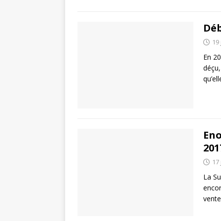
Déb
19 
En 20
déçu,
qu’el
Eno
201
17 
La Su
encor
vente