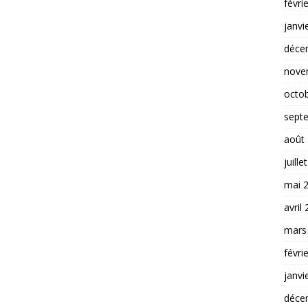
févri
janvi
déce
nove
octo
sept
août
juille
mai 
avril
mars
févri
janvi
déce