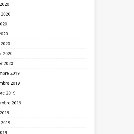
 2020
t 2020
2020
 2020
 2020
er 2020
er 2020
mbre 2019
mbre 2019
bre 2019
embre 2019
 2019
t 2019
2019