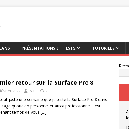
E
LANS
PRÉSENTATIONS ET TESTS
TUTORIELS
Rech
mier retour sur la Surface Pro 8
février 2022
Paul
2
 tout juste une semaine que je teste la Surface Pro 8 dans
sage quotidien personnel et aussi professionnel.Il est
A
tenant temps de vous
[…]
l
D