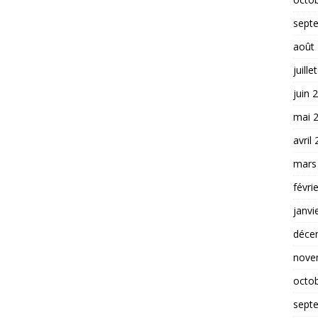
sept
août
juille
juin 
mai 
avril
mars
févri
janvi
déce
nove
octo
sept