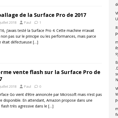
d
V
allage de la Surface Pro de 2017
U
juillet 2018
Paul
1
R
16, j’avais testé la Surface Pro 4. Cette machine m’avait
p
 non pas sur le principe ou les performances, mais parce
le était défectueuse
[…]
m
i
s
E
.
rme vente flash sur la Surface Pro de
s
7
N
juillet 2018
Paul
0
V
W
rface Go vient d’être annoncée par Microsoft mais n’est pas
p
e disponible. En attendant, Amazon propose dans une
 flash très agressive dans le
[…]
m
f