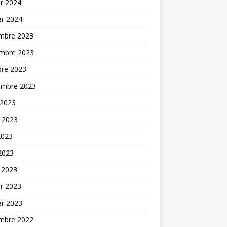
er 2024
er 2024
mbre 2023
mbre 2023
bre 2023
embre 2023
 2023
t 2023
2023
 2023
 2023
er 2023
er 2023
mbre 2022