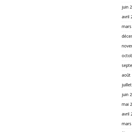
juin 
avril
mars
déce
nove
octo
sept
août
juille
juin 
mai 
avril
mars