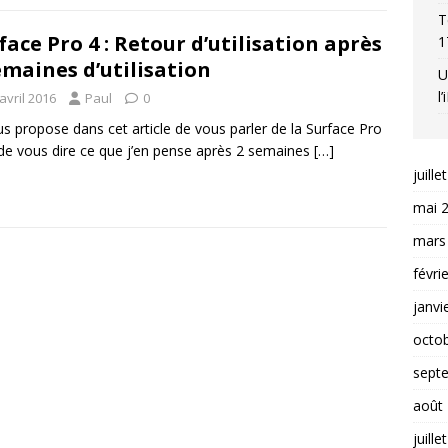
T
face Pro 4 : Retour d’utilisation après
1
emaines d’utilisation
U
l
avril 2016
Paul
0
us propose dans cet article de vous parler de la Surface Pro
 de vous dire ce que j’en pense après 2 semaines
[…]
juille
mai 
mars
févri
janvi
octo
sept
août
juille