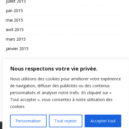
juillet 2015
juin 2015
mai 2015
avril 2015
mars 2015
janvier 2015
AUTRES
Nous respectons votre vie privée.
La vie du site
Nous utilisons des cookies pour améliorer votre expérience
A propos et contact
de navigation, diffuser des publicités ou des contenus
personnalisés et analyser notre trafic. En cliquant sur «
Politique de confidentialité
Tout accepter », vous consentez à notre utilisation des
RSS
cookies.
Personnaliser
Tout rejeter
Accepter tout
Copyright © 2026 | Thème WordPress par
MH Themes