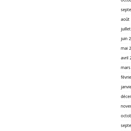
sept
août
juille
juin 
mai 
avril
mars
févri
janvi
déce
nove
octo
sept