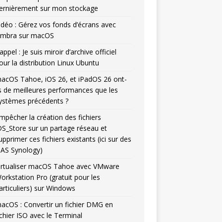
ernièrement sur mon stockage
idéo : Gérez vos fonds d’écrans avec
mbra sur macOS
appel : Je suis miroir d’archive officiel
our la distribution Linux Ubuntu
acOS Tahoe, iOS 26, et iPadOS 26 ont-
ls de meilleures performances que les
ystèmes précédents ?
mpêcher la création des fichiers
DS_Store sur un partage réseau et
upprimer ces fichiers existants (ici sur des
AS Synology)
irtualiser macOS Tahoe avec VMware
orkstation Pro (gratuit pour les
articuliers) sur Windows
acOS : Convertir un fichier DMG en
ichier ISO avec le Terminal