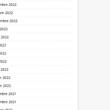
mbre 2022
bre 2022
embre 2022
 2022
t 2022
2022
2022
 2022
 2022
er 2022
er 2022
mbre 2021
mbre 2021
bre 2021