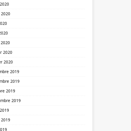
 2020
t 2020
2020
 2020
 2020
er 2020
er 2020
mbre 2019
mbre 2019
bre 2019
embre 2019
 2019
t 2019
2019