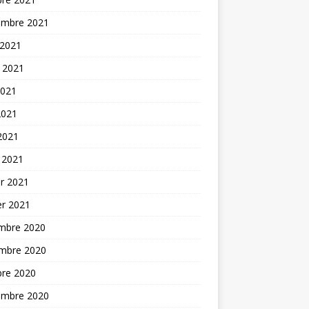
embre 2021
 2021
t 2021
2021
2021
 2021
 2021
er 2021
er 2021
mbre 2020
mbre 2020
bre 2020
embre 2020