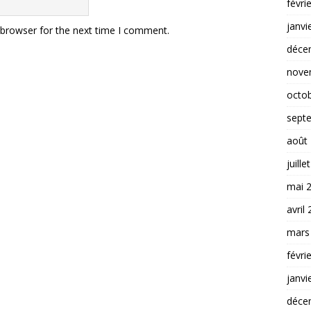
févri
janvi
 browser for the next time I comment.
déce
nove
octo
sept
août
juille
mai 
avril
mars
févri
janvi
déce