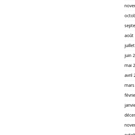
nove
octo
sept
août
juille
juin 
mai 
avril
mars
févri
janvi
déce
nove
octo