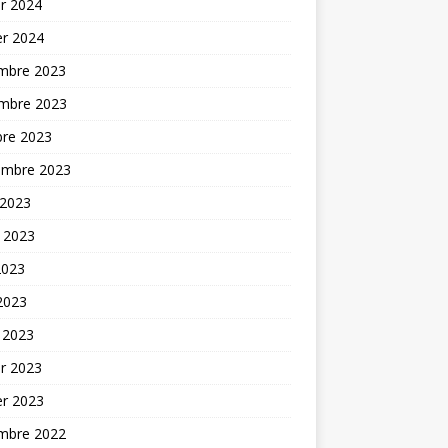
er 2024
er 2024
mbre 2023
mbre 2023
bre 2023
embre 2023
 2023
t 2023
2023
 2023
 2023
er 2023
er 2023
mbre 2022