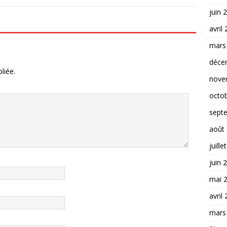
juin 
avril
mars
déce
liée.
nove
octo
sept
août
juille
juin 
mai 
avril
mars