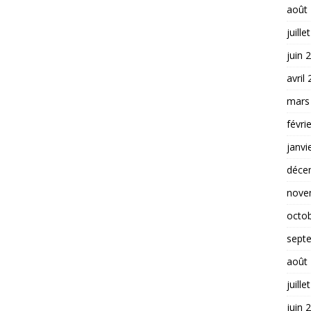
août
juille
juin 
avril
mars
févri
janvi
déce
nove
octo
sept
août
juille
juin 