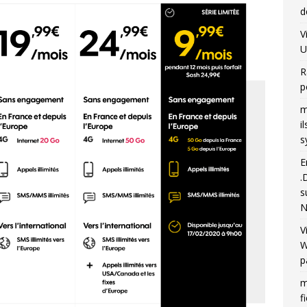
d
V
U
R
p
m
i
s
E
.
s
N
V
W
p
m
f