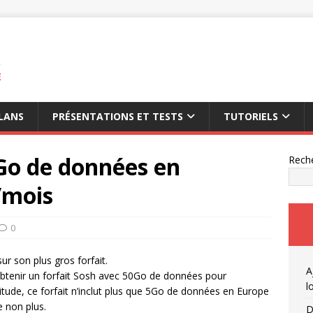
E
LANS
PRÉSENTATIONS ET TESTS
TUTORIELS
Go de données en
Rech
/mois
0
r son plus gros forfait.
A
 obtenir un forfait Sosh avec 50Go de données pour
l
itude, ce forfait n’inclut plus que 5Go de données en Europe
e non plus.
D