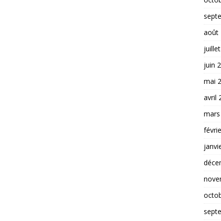
sept
août
juille
juin 
mai 
avril
mars
févri
janvi
déce
nove
octo
sept