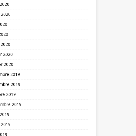
 2020
t 2020
2020
 2020
 2020
er 2020
er 2020
mbre 2019
mbre 2019
bre 2019
embre 2019
 2019
t 2019
2019