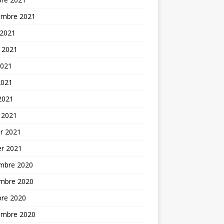
embre 2021
 2021
t 2021
2021
2021
 2021
 2021
er 2021
er 2021
mbre 2020
mbre 2020
bre 2020
embre 2020