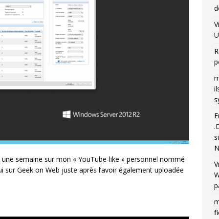
d
V
U
R
p
m
i
s
E
.
s
N
viron une semaine sur mon « YouTube-like » personnel nommé
V
hui sur Geek on Web juste après l’avoir également uploadée
W
p
m
f