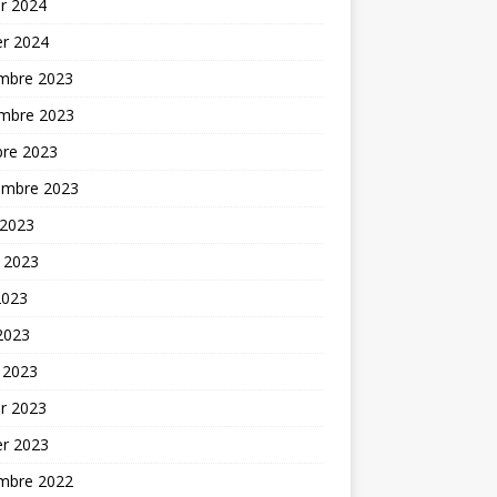
er 2024
er 2024
mbre 2023
mbre 2023
bre 2023
embre 2023
 2023
t 2023
2023
 2023
 2023
er 2023
er 2023
mbre 2022