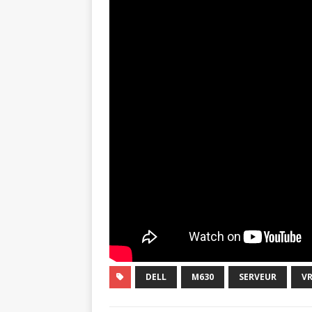
DELL
M630
SERVEUR
V