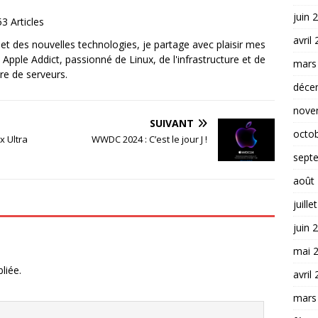
juin 
3 Articles
avril
et des nouvelles technologies, je partage avec plaisir mes
 Apple Addict, passionné de Linux, de l'infrastructure et de
mars
re de serveurs.
déce
nove
SUIVANT
octo
x Ultra
WWDC 2024 : C’est le jour J !
sept
août
juille
juin 
mai 
liée.
avril
mars