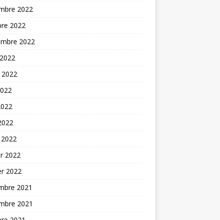
mbre 2022
bre 2022
embre 2022
 2022
t 2022
2022
2022
 2022
 2022
er 2022
er 2022
mbre 2021
mbre 2021
bre 2021