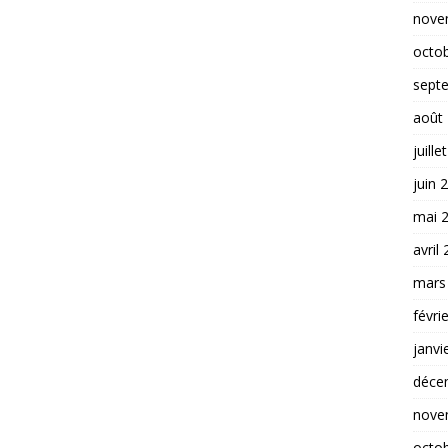
nove
octo
sept
août
juille
juin 
mai 
avril
mars
févri
janvi
déce
nove
octo