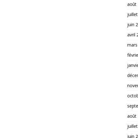
août
juille
juin 
avril
mars
févri
janvi
déce
nove
octo
sept
août
juille
juin 