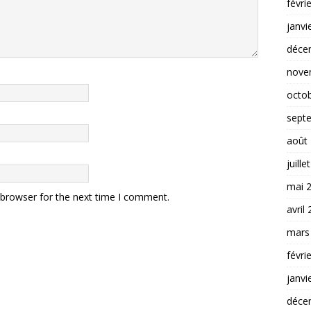
févri
janvi
déce
nove
octo
sept
août
juille
mai 
 browser for the next time I comment.
avril
mars
févri
janvi
déce