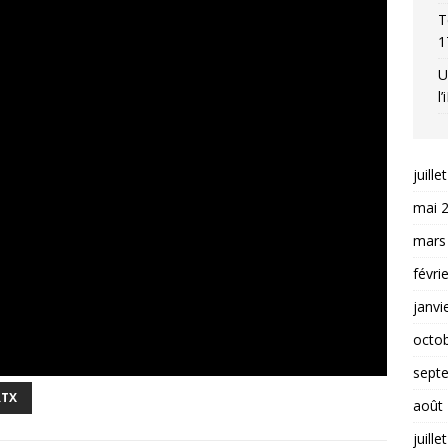
T
1
U
l
juille
mai 
mars
févri
janvi
octo
sept
RTX
août
juille