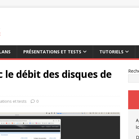
E
LANS
PRÉSENTATIONS ET TESTS
TUTORIELS
 le débit des disques de
Rech
ations et tests
0
A
l
D