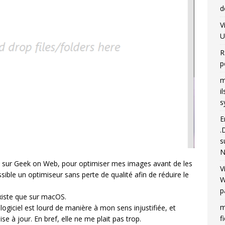
d
V
U
R
p
m
i
s
E
.
s
N
ois sur Geek on Web, pour optimiser mes images avant de les
V
ossible un optimiseur sans perte de qualité afin de réduire le
W
p
xiste que sur macOS.
m
 logiciel est lourd de manière à mon sens injustifiée, et
f
ise à jour. En bref, elle ne me plait pas trop.