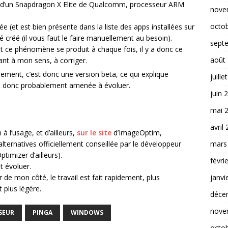
é d’un Snapdragon X Elite de Qualcomm, processeur ARM
nove
octo
ée (et est bien présente dans la liste des apps installées sur
 créé (il vous faut le faire manuellement au besoin).
sept
er et ce phénomène se produit à chaque fois, il y a donc ce
août
nant à mon sens, à corriger.
llement, c’est donc une version beta, ce qui explique
juille
st donc probablement amenée à évoluer.
juin 
mai 
avril
à l’usage, et d’ailleurs,
sur le site
d’ImageOptim,
mars
alternatives officiellement conseillée par le développeur
imizer d’ailleurs).
févri
t évoluer.
janvi
er de mon côté, le travail est fait rapidement, plus
 plus légère.
déce
nove
SEUR
PINGA
WINDOWS
octo