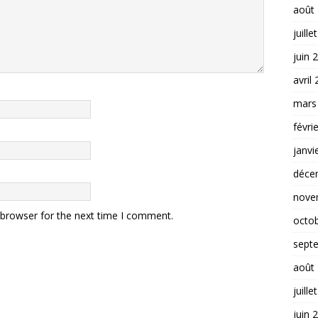
août
juille
juin 
avril
mars
févri
janvi
déce
nove
 browser for the next time I comment.
octo
sept
août
juille
juin 