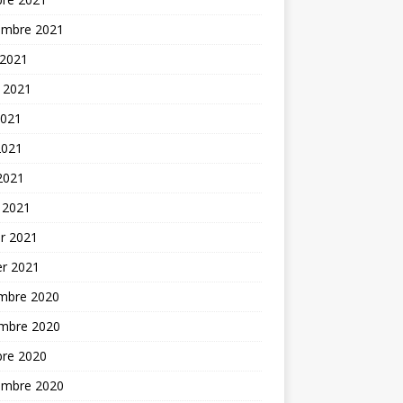
embre 2021
 2021
t 2021
2021
2021
 2021
 2021
er 2021
er 2021
mbre 2020
mbre 2020
bre 2020
embre 2020