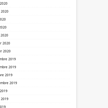
 2020
t 2020
2020
 2020
 2020
er 2020
er 2020
mbre 2019
mbre 2019
bre 2019
embre 2019
 2019
t 2019
2019