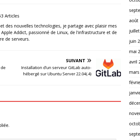
sept
3 Articles
août
et des nouvelles technologies, je partage avec plaisir mes
juille
 Apple Addict, passionné de Linux, de l'infrastructure et de
re de serveurs.
juin 
mai 
SUIVANT
avril
 de
Installation d’un serveur GitLab auto-
mars
hébergé sur Ubuntu Server 22.04(.4)
févri
janvi
déce
nove
octo
liée.
sept