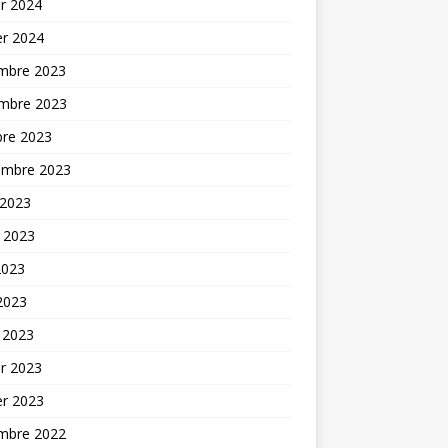
er 2024
er 2024
mbre 2023
mbre 2023
bre 2023
embre 2023
 2023
t 2023
2023
 2023
 2023
er 2023
er 2023
mbre 2022