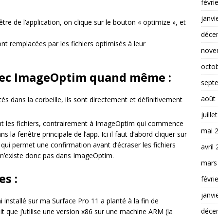
févri
janvi
tre de l’application, on clique sur le bouton « optimize », et
déce
nt remplacées par les fichiers optimisés à leur
nove
octo
vec ImageOptim quand même :
sept
août
és dans la corbeille, ils sont directement et définitivement
juille
ent les fichiers, contrairement à ImageOptim qui commence
mai 
ns la fenêtre principale de l’app. Ici il faut d’abord cliquer sur
qui permet une confirmation avant d’écraser les fichiers
avril
ui n’existe donc pas dans ImageOptim.
mars
s :
févri
janvi
i installé sur ma Surface Pro 11 a planté à la fin de
déce
 fait que j’utilise une version x86 sur une machine ARM (la