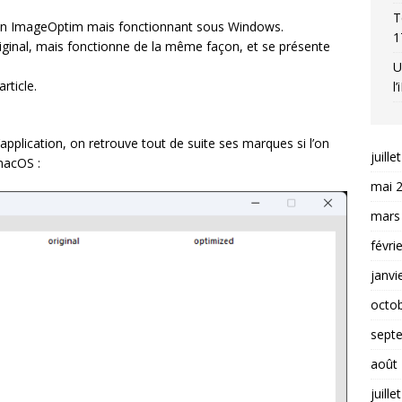
T
ation ImageOptim mais fonctionnant sous Windows.
1
riginal, mais fonctionne de la même façon, et se présente
U
rticle.
l
l’application, on retrouve tout de suite ses marques si l’on
juille
macOS :
mai 
mars
févri
janvi
octo
sept
août
juille