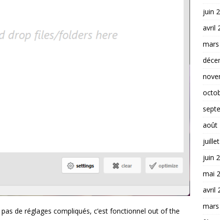
juin 
avril
mars
déce
nove
octo
sept
août
juille
juin 
mai 
avril
mars
as de réglages compliqués, c’est fonctionnel out of the