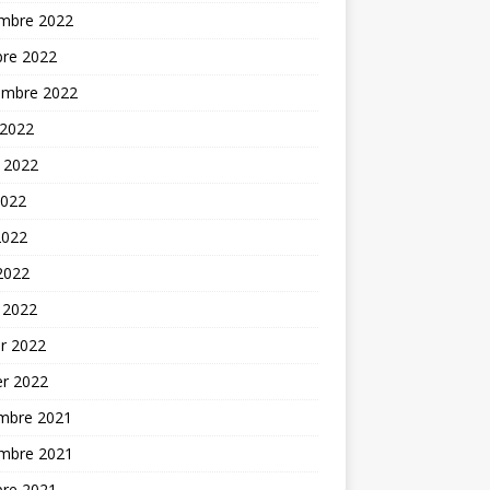
mbre 2022
bre 2022
embre 2022
 2022
t 2022
2022
2022
 2022
 2022
er 2022
er 2022
mbre 2021
mbre 2021
bre 2021