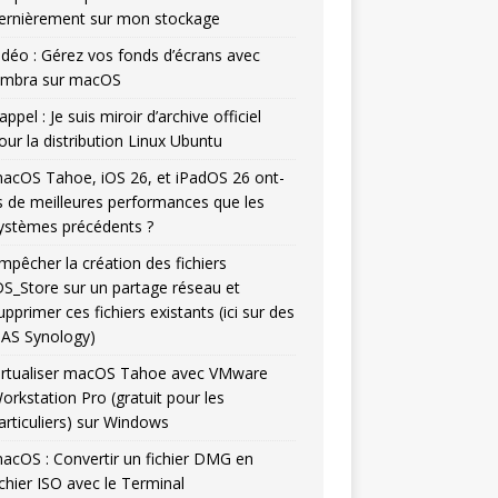
ernièrement sur mon stockage
idéo : Gérez vos fonds d’écrans avec
mbra sur macOS
appel : Je suis miroir d’archive officiel
our la distribution Linux Ubuntu
acOS Tahoe, iOS 26, et iPadOS 26 ont-
ls de meilleures performances que les
ystèmes précédents ?
mpêcher la création des fichiers
DS_Store sur un partage réseau et
upprimer ces fichiers existants (ici sur des
AS Synology)
irtualiser macOS Tahoe avec VMware
orkstation Pro (gratuit pour les
articuliers) sur Windows
acOS : Convertir un fichier DMG en
ichier ISO avec le Terminal