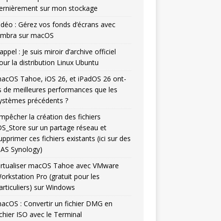
ernièrement sur mon stockage
idéo : Gérez vos fonds d’écrans avec
mbra sur macOS
appel : Je suis miroir d’archive officiel
our la distribution Linux Ubuntu
acOS Tahoe, iOS 26, et iPadOS 26 ont-
ls de meilleures performances que les
ystèmes précédents ?
mpêcher la création des fichiers
DS_Store sur un partage réseau et
upprimer ces fichiers existants (ici sur des
AS Synology)
irtualiser macOS Tahoe avec VMware
orkstation Pro (gratuit pour les
articuliers) sur Windows
acOS : Convertir un fichier DMG en
ichier ISO avec le Terminal