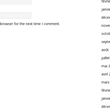
févri
janvi
déce
 browser for the next time I comment.
nove
octo
sept
août
juille
mai 
avril
mars
févri
janvi
déce