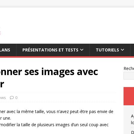
E
LANS
PRÉSENTATIONS ET TESTS
TUTORIELS
onner ses images avec
Rech
r
ows
0
er avec la même taille, vous n’avez peut-être pas envie de
A
r une.
l
difier la taille de plusieurs images d’un seul coup avec
D