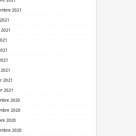
embre 2021
 2021
t 2021
2021
2021
 2021
 2021
er 2021
er 2021
mbre 2020
mbre 2020
bre 2020
embre 2020