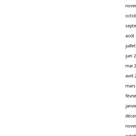
nove
octo
sept
août
juille
juin 
mai 
avril
mars
févri
janvi
déce
nove
octo