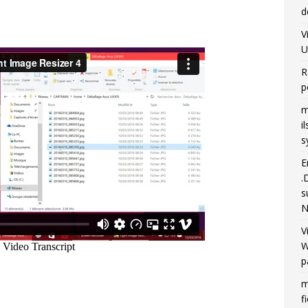
d
V
U
R
p
m
i
s
E
.
s
N
V
W
p
m
f