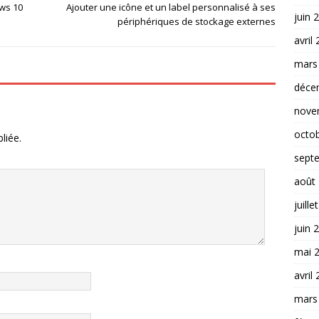
ws 10
Ajouter une icône et un label personnalisé à ses
juin 
périphériques de stockage externes
avril
mars
déce
nove
octo
liée.
sept
août
juille
juin 
mai 
avril
mars