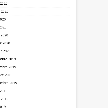
 2020
t 2020
2020
 2020
 2020
er 2020
er 2020
mbre 2019
mbre 2019
bre 2019
embre 2019
 2019
t 2019
2019