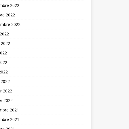
mbre 2022
bre 2022
embre 2022
 2022
t 2022
2022
2022
 2022
 2022
er 2022
er 2022
mbre 2021
mbre 2021
bre 2021