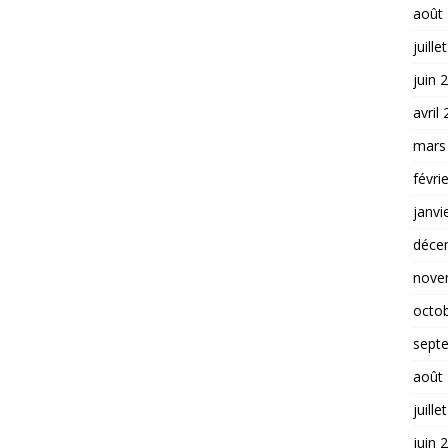
août
juille
juin 
avril
mars
févri
janvi
déce
nove
octo
sept
août
juille
juin 