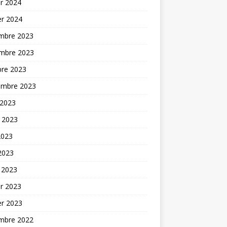
er 2024
er 2024
mbre 2023
mbre 2023
bre 2023
embre 2023
 2023
t 2023
2023
 2023
 2023
er 2023
er 2023
mbre 2022