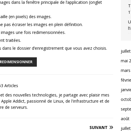
 images dans la fenêtre principale de l’application (onglet
T
1
aille (en pixels) des images.
U
ne pas écraser les images en plein définition.
l
s images une fois redimensionnées.
nt traitées.
dans le dossier d’enregistrement que vous avez choisis.
juille
mai 
REDIMENSIONNER
mars
févri
3 Articles
janvi
et des nouvelles technologies, je partage avec plaisir mes
octo
 Apple Addict, passionné de Linux, de l'infrastructure et de
re de serveurs.
sept
août
SUIVANT
juille