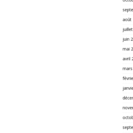
sept
août
juille
juin 
mai 
avril
mars
févri
janvi
déce
nove
octo
sept