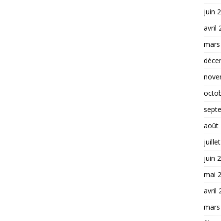
juin 
avril
mars
déce
nove
octo
sept
août
juille
juin 
mai 
avril
mars