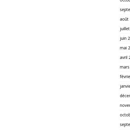
sept
août
juille
juin 
mai 
avril
mars
févri
janvi
déce
nove
octo
sept