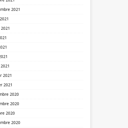
embre 2021
 2021
t 2021
2021
2021
 2021
 2021
er 2021
er 2021
mbre 2020
mbre 2020
bre 2020
embre 2020