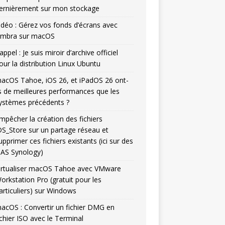
ernièrement sur mon stockage
idéo : Gérez vos fonds d’écrans avec
mbra sur macOS
appel : Je suis miroir d’archive officiel
our la distribution Linux Ubuntu
acOS Tahoe, iOS 26, et iPadOS 26 ont-
ls de meilleures performances que les
ystèmes précédents ?
mpêcher la création des fichiers
DS_Store sur un partage réseau et
upprimer ces fichiers existants (ici sur des
AS Synology)
irtualiser macOS Tahoe avec VMware
orkstation Pro (gratuit pour les
articuliers) sur Windows
acOS : Convertir un fichier DMG en
ichier ISO avec le Terminal