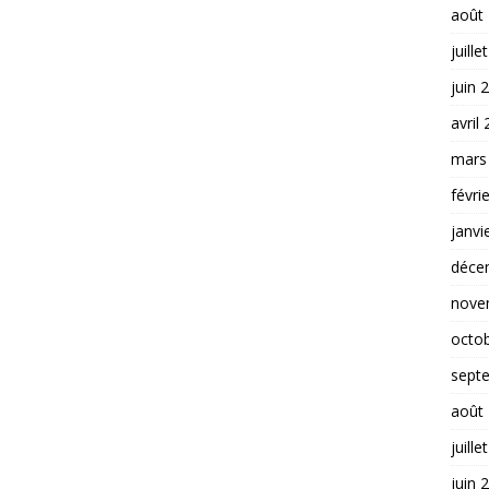
août
juille
juin 
avril
mars
févri
janvi
déce
nove
octo
sept
août
juille
juin 