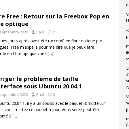
d
V
re Free : Retour sur la Freebox Pop en
U
re optique
R
 septembre 2020
Paul
2
p
ues jours après avoir été raccordé en fibre optique par
m
ues, Free m’appelle pour me dire que je peux être
i
rdé en fibre optique chez
[…]
s
E
.
riger le problème de taille
s
nterface sous Ubuntu 20.04.1
N
 septembre 2020
Paul
0
V
W
buntu 20.04.1, il y a un soucis avec le paquet libmutter.En
p
, si vous mettez ce paquet à jour, vous serez peut-être
ronté à
[…]
m
f