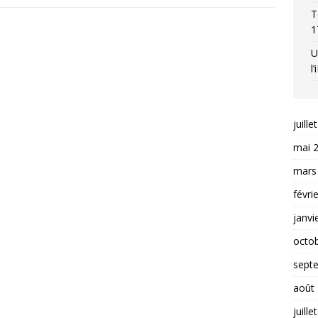
T
1
U
l
juille
mai 
mars
févri
janvi
octo
sept
août
juille