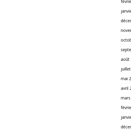
févri
janvi
déce
nove
octo
sept
août
juille
mai 
avril
mars
févri
janvi
déce