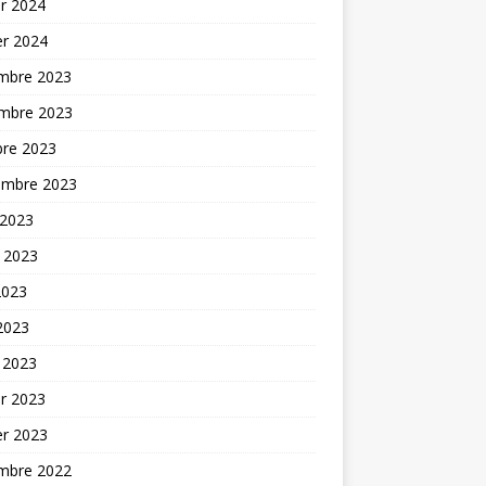
er 2024
er 2024
mbre 2023
mbre 2023
bre 2023
embre 2023
 2023
t 2023
2023
 2023
 2023
er 2023
er 2023
mbre 2022