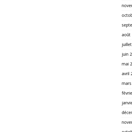
nove
octo
sept
août
juille
juin 
mai 
avril
mars
févri
janvi
déce
nove
octo