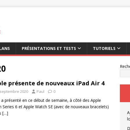
E
LANS
PRÉSENTATIONS ET TESTS
TUTORIELS
20
Rech
le présente de nouveaux iPad Air 4
 septembre 2020
Paul
0
 a présenté en ce début de semaine, à côté des Apple
 Series 6 et Apple Watch SE (avec de nouveaux bracelets)
A
es
[…]
l
D