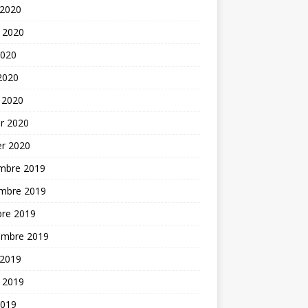
 2020
t 2020
2020
 2020
 2020
er 2020
er 2020
mbre 2019
mbre 2019
bre 2019
embre 2019
 2019
t 2019
2019