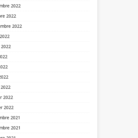
mbre 2022
bre 2022
embre 2022
 2022
t 2022
2022
2022
 2022
 2022
er 2022
er 2022
mbre 2021
mbre 2021
bre 2021