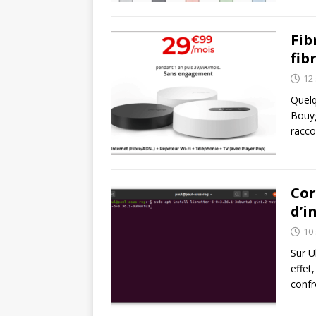
Fib
fib
12
Quelq
Bouyg
racco
Cor
d’i
10
Sur U
effet
conf