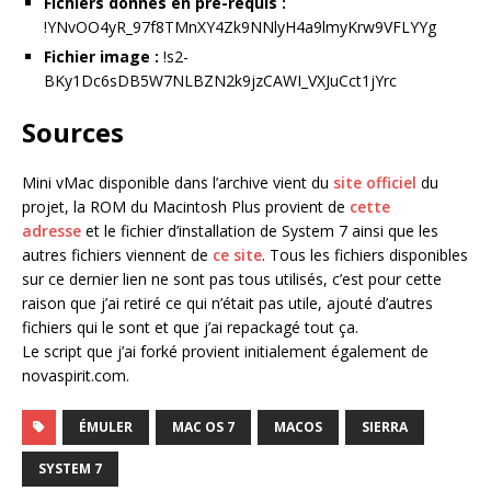
Fichiers donnés en pré-requis :
!YNvOO4yR_97f8TMnXY4Zk9NNlyH4a9lmyKrw9VFLYYg
Fichier image :
!s2-
BKy1Dc6sDB5W7NLBZN2k9jzCAWI_VXJuCct1jYrc
Sources
Mini vMac disponible dans l’archive vient du
site officiel
du
projet, la ROM du Macintosh Plus provient de
cette
adresse
et le fichier d’installation de System 7 ainsi que les
autres fichiers viennent de
ce site
. Tous les fichiers disponibles
sur ce dernier lien ne sont pas tous utilisés, c’est pour cette
raison que j’ai retiré ce qui n’était pas utile, ajouté d’autres
fichiers qui le sont et que j’ai repackagé tout ça.
Le script que j’ai forké provient initialement également de
novaspirit.com.
ÉMULER
MAC OS 7
MACOS
SIERRA
SYSTEM 7