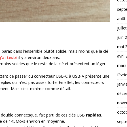
sept
août
juille
juin 
mai 
 parait dans l’ensemble plutôt solide, mais moins que la clé
avril
j’ai testé
il y a environ deux ans.
moins solides que le reste de la clé et présentent un léger
mars
févri
ettant de passer du connecteur USB-C à USB-A présente une
pliés qui n’est pas assez forte. En effet, les connecteurs
janvi
ement. Mais c’est minime comme détail.
déce
nove
octo
 double connectique, fait parti de ces clés USB
rapides
.
core de 145Mo/s environ en moyenne.
sept