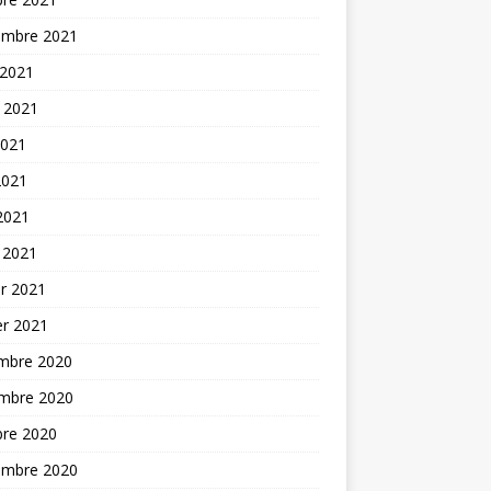
embre 2021
 2021
t 2021
2021
2021
 2021
 2021
er 2021
er 2021
mbre 2020
mbre 2020
bre 2020
embre 2020