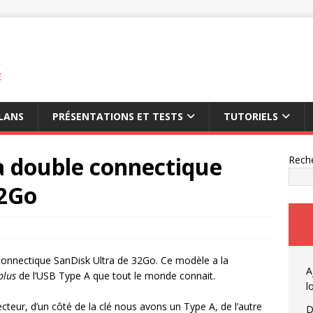
E
LANS
PRÉSENTATIONS ET TESTS
TUTORIELS
 à double connectique
Rech
32Go
e connectique SanDisk Ultra de 32Go. Ce modèle a la
A
plus
de l’USB Type A que tout le monde connait.
l
teur, d’un côté de la clé nous avons un Type A, de l’autre
D