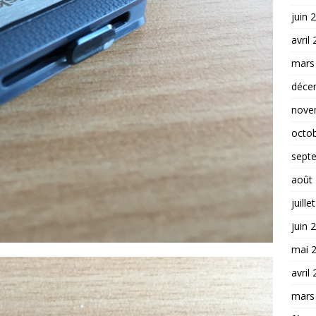
juin 
avril
mars
déce
nove
octo
sept
août
juille
juin 
mai 
avril
mars