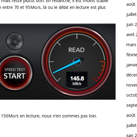
é, mais reste plutôt bon. En revanche, il est moins stable
août
e entre 70 et 95Mo/s, là ou le débit en lecture est plus
juille
juin 
avril
mars
févri
janvi
déce
nove
octo
sept
août
 150Mo/s en lecture, nous n’en sommes pas loin.
juille
juin 