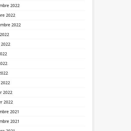
mbre 2022
bre 2022
embre 2022
 2022
t 2022
2022
2022
 2022
 2022
er 2022
er 2022
mbre 2021
mbre 2021
bre 2021