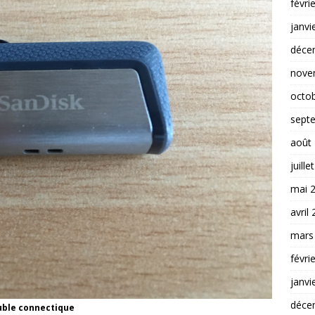
févri
janvi
déce
nove
octo
sept
août
juille
mai 
avril
mars
févri
janvi
déce
ouble connectique