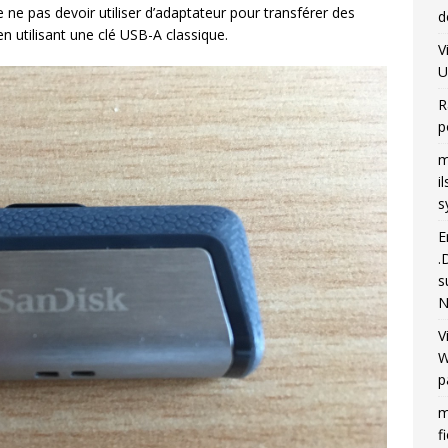
ne pas devoir utiliser d’adaptateur pour transférer des
d
n utilisant une clé USB-A classique.
V
U
R
p
m
i
s
E
.
s
N
V
W
p
m
f