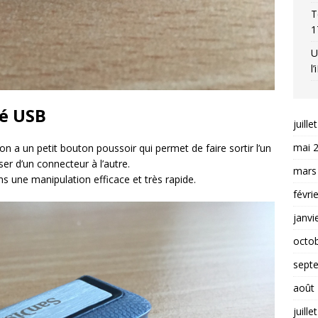
T
1
U
l
lé USB
juille
mai 
n a un petit bouton poussoir qui permet de faire sortir l’un
er d’un connecteur à l’autre.
mars
s une manipulation efficace et très rapide.
févri
janvi
octo
sept
août
juille