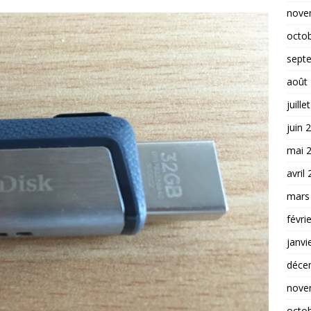
nove
octo
sept
août
juille
juin 
mai 
avril
mars
févri
janvi
déce
nove
octo