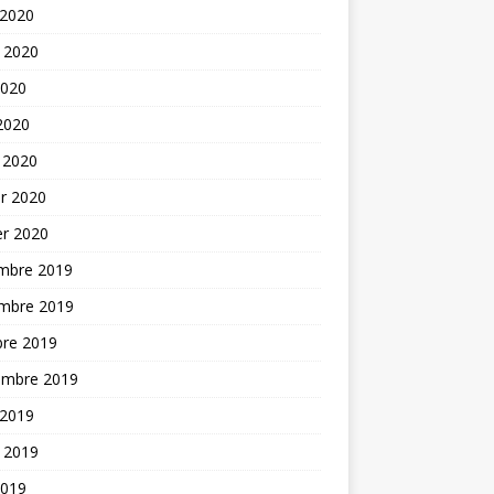
 2020
t 2020
2020
 2020
 2020
er 2020
er 2020
mbre 2019
mbre 2019
bre 2019
embre 2019
 2019
t 2019
2019