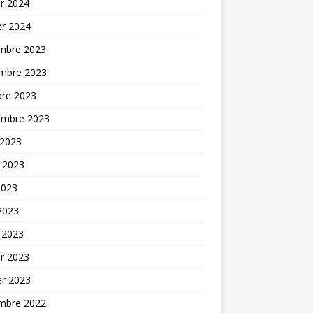
er 2024
er 2024
mbre 2023
mbre 2023
bre 2023
embre 2023
 2023
t 2023
2023
 2023
 2023
er 2023
er 2023
mbre 2022