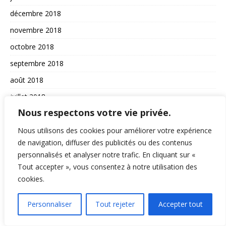
décembre 2018
novembre 2018
octobre 2018
septembre 2018
août 2018
juillet 2018
Nous respectons votre vie privée.
juin 2018
mai 2018
Nous utilisons des cookies pour améliorer votre expérience
de navigation, diffuser des publicités ou des contenus
avril 2018
personnalisés et analyser notre trafic. En cliquant sur «
mars 2018
Tout accepter », vous consentez à notre utilisation des
cookies.
février 2018
janvier 2018
Personnaliser
Tout rejeter
Accepter tout
décembre 2017