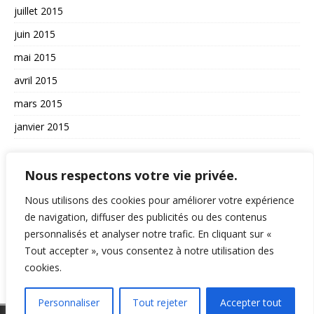
juillet 2015
juin 2015
mai 2015
avril 2015
mars 2015
janvier 2015
AUTRES
Nous respectons votre vie privée.
La vie du site
Nous utilisons des cookies pour améliorer votre expérience
A propos et contact
de navigation, diffuser des publicités ou des contenus
personnalisés et analyser notre trafic. En cliquant sur «
Politique de confidentialité
Tout accepter », vous consentez à notre utilisation des
RSS
cookies.
Personnaliser
Tout rejeter
Accepter tout