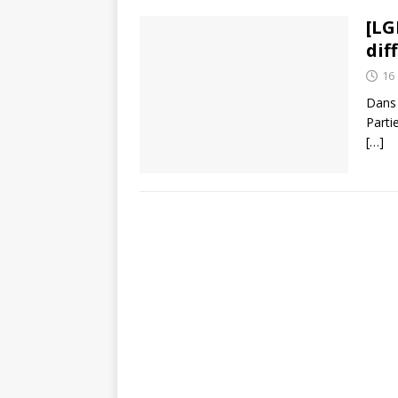
[LG
dif
16
Dans 
Parti
[…]