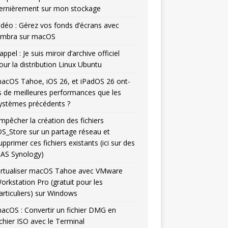
ernièrement sur mon stockage
idéo : Gérez vos fonds d’écrans avec
mbra sur macOS
appel : Je suis miroir d’archive officiel
our la distribution Linux Ubuntu
acOS Tahoe, iOS 26, et iPadOS 26 ont-
ls de meilleures performances que les
ystèmes précédents ?
mpêcher la création des fichiers
DS_Store sur un partage réseau et
upprimer ces fichiers existants (ici sur des
AS Synology)
irtualiser macOS Tahoe avec VMware
orkstation Pro (gratuit pour les
articuliers) sur Windows
acOS : Convertir un fichier DMG en
ichier ISO avec le Terminal