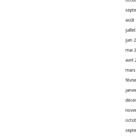
sept
août
juille
juin 
mai 
avril
mars
févri
janvi
déce
nove
octo
sept