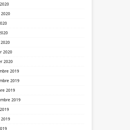
 2020
t 2020
2020
 2020
 2020
er 2020
er 2020
mbre 2019
mbre 2019
bre 2019
embre 2019
 2019
t 2019
2019