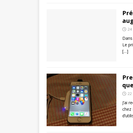
Pré
aug
24
Dans 
Le pr
[…]
Pre
que
22
J’ai 
chez 
d’util