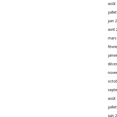
août
juille
juin 
avril
mars
févri
janvi
déce
nove
octo
sept
août
juille
juin 