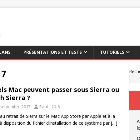
E
LANS
PRÉSENTATIONS ET TESTS
TUTORIELS
17
Rech
ls Mac peuvent passer sous Sierra ou
h Sierra ?
 septembre 2017
Paul
6
 au retrait de Sierra sur le Mac App Store par Apple et à la
A
à disposition du fichier d’installation de ce système par
[…]
l
D