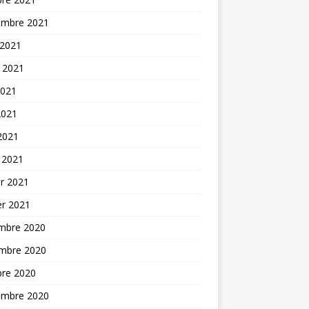
embre 2021
 2021
t 2021
2021
2021
 2021
 2021
er 2021
er 2021
mbre 2020
mbre 2020
bre 2020
embre 2020