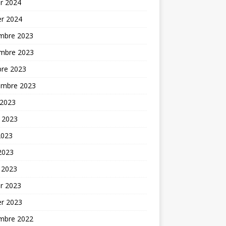
er 2024
er 2024
mbre 2023
mbre 2023
bre 2023
embre 2023
 2023
t 2023
2023
 2023
 2023
er 2023
er 2023
mbre 2022