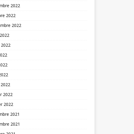
mbre 2022
bre 2022
embre 2022
 2022
t 2022
2022
2022
 2022
 2022
er 2022
er 2022
mbre 2021
mbre 2021
bre 2021