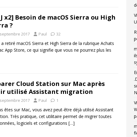
d
V
J x2] Besoin de macOS Sierra ou High
U
rra ?
R
 septembre 2017
Paul
32
p
 a retiré macOS Sierra et High Sierra de la rubrique Achats
m
c App Store, ce qui signifie que vous ne pourrez plus les
i
s
E
.
arer Cloud Station sur Mac après
s
ir utilisé Assistant migration
N
 septembre 2017
Paul
1
V
W
us êtes sur Mac, vous avez peut-être déjà utilisé Assistant
p
tion. Très pratique, cet utilitaire permet de migrer toutes
onnées, logiciels et configurations
[…]
m
f