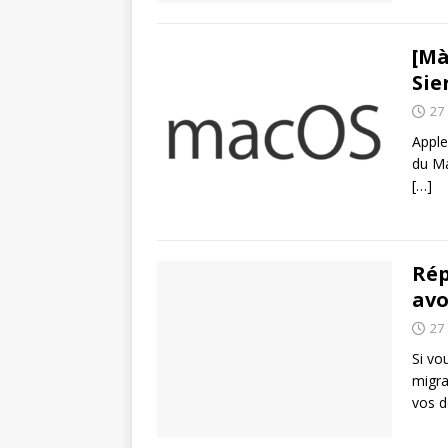
[Mà
Sie
27
Apple
du Ma
[…]
Rép
avo
27
Si vo
migra
vos d