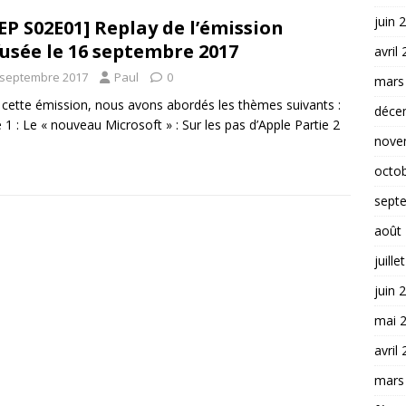
juin 
EP S02E01] Replay de l’émission
fusée le 16 septembre 2017
avril
 septembre 2017
Paul
0
mars
cette émission, nous avons abordés les thèmes suivants :
déce
e 1 : Le « nouveau Microsoft » : Sur les pas d’Apple Partie 2
nove
octo
sept
août
juille
juin 
mai 
avril
mars