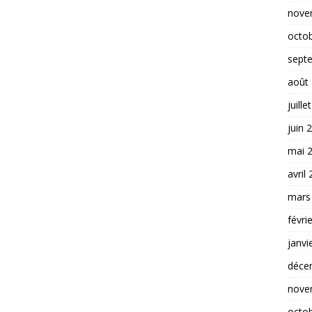
nove
octo
sept
août
juille
juin 
mai 
avril
mars
févri
janvi
déce
nove
octo