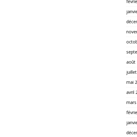
févri
janvi
déce
nove
octo
sept
août
juille
mai 
avril
mars
févri
janvi
déce