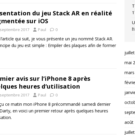
T
sentation du jeu Stack AR en réalité
1
mentée sur iOS
U
l
 septembre 2017
Paul
0
l’article qui suit, je vous présente un jeu nommé Stack AR.
incipe du jeu est simple : Empiler des plaques afin de former
juille
mai 
mars
mier avis sur l’iPhone 8 après
févri
lques heures d’utilisation
janvi
 septembre 2017
Paul
0
octo
reçu ce matin mon iPhone 8 précommandé samedi dernier
Darty, en voici un premier retour après quelques heures
sept
isation.
août
juille