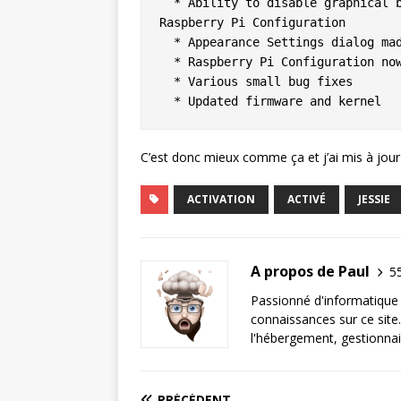
  * Ability to disable graphical boot splash screen added to raspi-config and 
Raspberry Pi Configuration

  * Appearance Settings dialog made tabbed to work better on small screens

  * Raspberry Pi Configuration now requires current password to change password

  * Various small bug fixes

  * Updated firmware and kernel
C’est donc mieux comme ça et j’ai mis à jour l’
ACTIVATION
ACTIVÉ
JESSIE
A propos de Paul
55
Passionné d'informatique 
connaissances sur ce site.
l'hébergement, gestionnai
PRÉCÉDENT