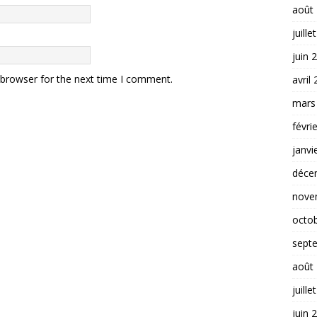
août
juille
juin 
 browser for the next time I comment.
avril
mars
févri
janvi
déce
nove
octo
sept
août
juille
juin 