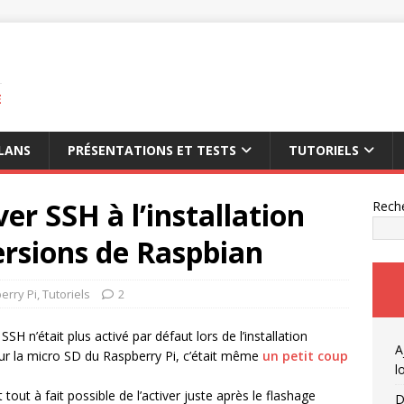
E
LANS
PRÉSENTATIONS ET TESTS
TUTORIELS
ver SSH à l’installation
Rech
versions de Raspbian
erry Pi
,
Tutoriels
2
SH n’était plus activé par défaut lors de l’installation
A
sur la micro SD du Raspberry Pi, c’était même
un petit coup
l
t tout à fait possible de l’activer juste après le flashage
D