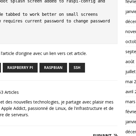
févri
janvi
déce
nove
octo
sept
article d’origine avec un lien vers cet article.
août
RASPBERRY PI
RASPBIAN
SSH
juille
mai 
avril
3 Articles
mars
et des nouvelles technologies, je partage avec plaisir mes
 Apple Addict, passionné de Linux, de l'infrastructure et de
févri
re de serveurs.
janvi
déce
SUIVANT