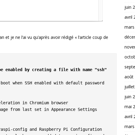
juin 
avril
mars
déce
 et je ne l’ai vu qu’après avoir rédigé « l’article coup de
nove
octo
sept
e enabled by creating a file with name "ssh" 
août
juille
juin 
mai 
avril
mars