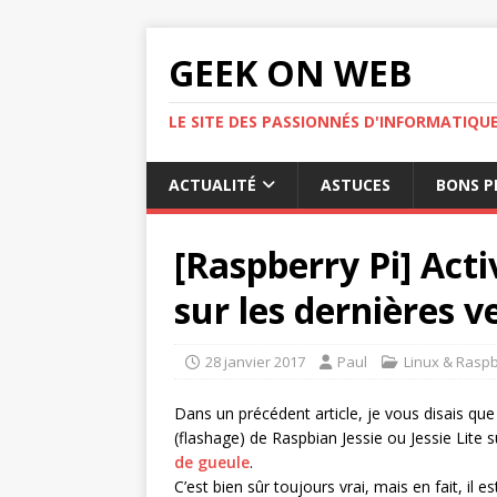
GEEK ON WEB
LE SITE DES PASSIONNÉS D'INFORMATIQU
ACTUALITÉ
ASTUCES
BONS P
[Raspberry Pi] Acti
sur les dernières 
28 janvier 2017
Paul
Linux & Raspb
Dans un précédent article, je vous disais que S
(flashage) de Raspbian Jessie ou Jessie Lite 
de gueule
.
C’est bien sûr toujours vrai, mais en fait, il es