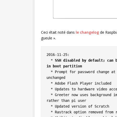
Ceci était noté dans
le changelog
de Raspbian
gueule ».
2016-11-25:

  * 
SSH disabled by default; can b
in boot partition
  * Prompt for password change at boot when SSH enabled with default password 
unchanged

  * Adobe Flash Player included

  * Updates to hardware video acceleration in Chromium browser

  * Greeter now uses background image from last set in Appearance Settings 
rather than pi user

  * Updated version of Scratch

  * Rastrack option removed from raspi-config and Raspberry Pi Configuration
