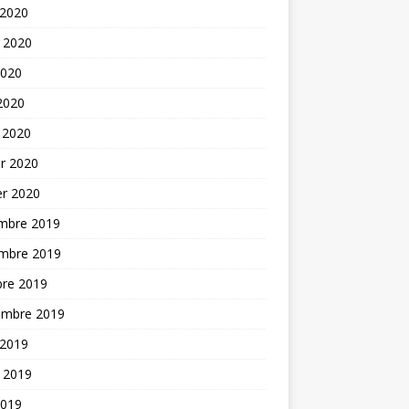
 2020
t 2020
2020
 2020
 2020
er 2020
er 2020
mbre 2019
mbre 2019
bre 2019
embre 2019
 2019
t 2019
2019