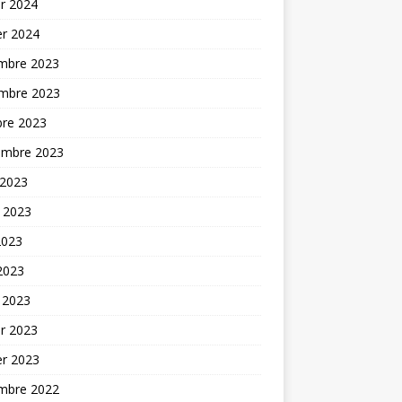
er 2024
er 2024
mbre 2023
mbre 2023
bre 2023
embre 2023
 2023
t 2023
2023
 2023
 2023
er 2023
er 2023
mbre 2022