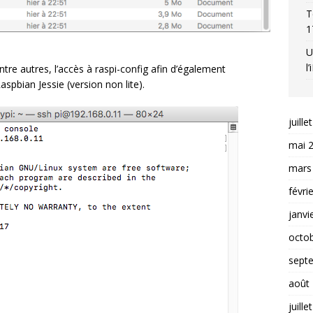
T
1
U
l
tre autres, l’accès à raspi-config afin d’également
spbian Jessie (version non lite).
juille
mai 
mars
févri
janvi
octo
sept
août
juille