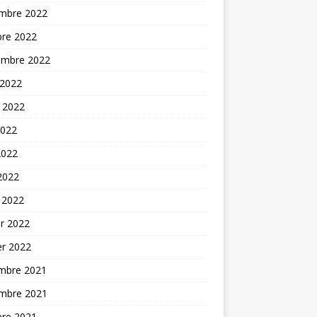
mbre 2022
bre 2022
embre 2022
 2022
t 2022
2022
2022
 2022
 2022
er 2022
er 2022
mbre 2021
mbre 2021
bre 2021