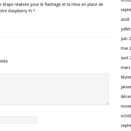
étape réalisée pour le flashage et la mise en place de
sept
tre Raspberry Pi ?
août
juille
juin 
mai 
avril
liée.
mars
févri
janvi
déce
nove
octo
sept