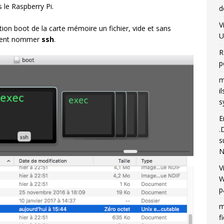
le Raspberry Pi.
d
V
tition boot de la carte mémoire un fichier, vide et sans
U
lement nommer
ssh
.
R
p
m
i
s
E
.
s
N
V
W
p
m
f