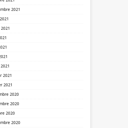
embre 2021
 2021
t 2021
2021
2021
 2021
 2021
er 2021
er 2021
mbre 2020
mbre 2020
bre 2020
embre 2020