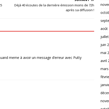
nove
25
Déjà 40 écoutes de la dernière émission moins de 72h
après sa diffusion !
octo
sept
août
juille
juin 
mai 
e quand meme à avoir un message d’erreur avec Putty
avril
mars
févri
janvi
déce
nove
octo