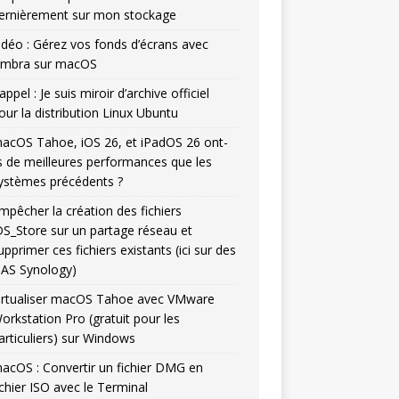
ernièrement sur mon stockage
idéo : Gérez vos fonds d’écrans avec
mbra sur macOS
appel : Je suis miroir d’archive officiel
our la distribution Linux Ubuntu
acOS Tahoe, iOS 26, et iPadOS 26 ont-
ls de meilleures performances que les
ystèmes précédents ?
mpêcher la création des fichiers
DS_Store sur un partage réseau et
upprimer ces fichiers existants (ici sur des
AS Synology)
irtualiser macOS Tahoe avec VMware
orkstation Pro (gratuit pour les
articuliers) sur Windows
acOS : Convertir un fichier DMG en
ichier ISO avec le Terminal