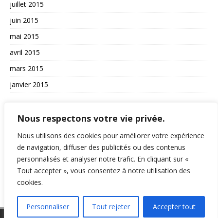
juillet 2015
juin 2015
mai 2015
avril 2015
mars 2015
janvier 2015
AUTRES
Nous respectons votre vie privée.
La vie du site
Nous utilisons des cookies pour améliorer votre expérience
A propos et contact
de navigation, diffuser des publicités ou des contenus
personnalisés et analyser notre trafic. En cliquant sur «
Politique de confidentialité
Tout accepter », vous consentez à notre utilisation des
RSS
cookies.
Personnaliser
Tout rejeter
Accepter tout