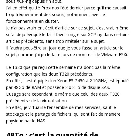
sous XCP-ng depuis fin août.
J’ai en effet quitté Proxmox l’été dernier parce qu’il me causait
trop fréquemment des soucis, notamment avec le
fonctionnement en cluster.
Je n’ai pas vraiment écrit d’article sur ce sujet, c’est vrai, même
si j’ai déjà évoqué le fait d’avoir migré sur XCP-ng dans certains
articles précédents, sans trop m’étaler sur le sujet.
Il faudra peut-être un jour que je vous fasse un article sur le
sujet, comme j’ai pu le faire lors de mon test de VMware ESXi.
Le T320 que j’ai reçu cette semaine n’a donc pas la même
configuration que les deux T320 précédents.
En effet, il est équipé d’un Xeon E5-2450 à 2.10GHz, est épaulé
par 48Go de RAM et possède 2 x 2To de disque SAS.
L’usage sera cependant le même que celui des deux T320
précédents : de la virtualisation.
En effet, je virtualise l’ensemble de mes services, sauf le
stockage et le partage de fichiers, qui sont fait de manière
physique par le NAS.
48To : c’est la quantité de