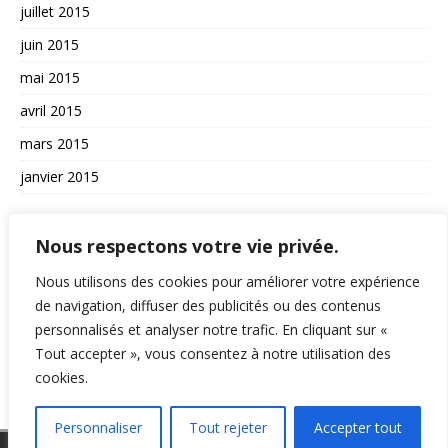
juillet 2015
juin 2015
mai 2015
avril 2015
mars 2015
janvier 2015
AUTRES
Nous respectons votre vie privée.
La vie du site
Nous utilisons des cookies pour améliorer votre expérience
de navigation, diffuser des publicités ou des contenus
A propos et contact
personnalisés et analyser notre trafic. En cliquant sur «
Politique de confidentialité
Tout accepter », vous consentez à notre utilisation des
RSS
cookies.
Personnaliser
Tout rejeter
Accepter tout