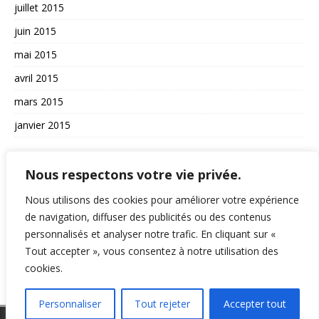
juillet 2015
juin 2015
mai 2015
avril 2015
mars 2015
janvier 2015
AUTRES
Nous respectons votre vie privée.
La vie du site
Nous utilisons des cookies pour améliorer votre expérience
de navigation, diffuser des publicités ou des contenus
A propos et contact
personnalisés et analyser notre trafic. En cliquant sur «
Politique de confidentialité
Tout accepter », vous consentez à notre utilisation des
RSS
cookies.
Personnaliser
Tout rejeter
Accepter tout