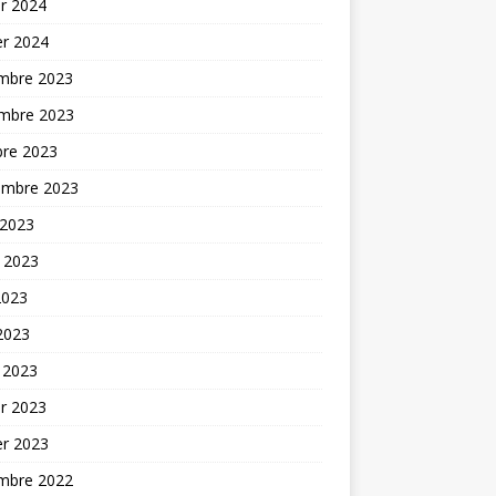
er 2024
er 2024
mbre 2023
mbre 2023
bre 2023
embre 2023
 2023
t 2023
2023
 2023
 2023
er 2023
er 2023
mbre 2022