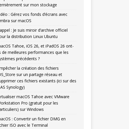
ernièrement sur mon stockage
idéo : Gérez vos fonds d’écrans avec
mbra sur macOS
appel : Je suis miroir d’archive officiel
our la distribution Linux Ubuntu
acOS Tahoe, iOS 26, et iPadOS 26 ont-
ls de meilleures performances que les
ystèmes précédents ?
mpêcher la création des fichiers
DS_Store sur un partage réseau et
upprimer ces fichiers existants (ici sur des
AS Synology)
irtualiser macOS Tahoe avec VMware
orkstation Pro (gratuit pour les
articuliers) sur Windows
acOS : Convertir un fichier DMG en
ichier ISO avec le Terminal