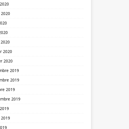
 2020
t 2020
2020
 2020
 2020
er 2020
er 2020
mbre 2019
mbre 2019
bre 2019
embre 2019
 2019
t 2019
2019