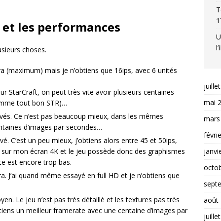
T
1
 et les performances
U
l
usieurs choses.
ra (maximum) mais je n’obtiens que 16ips, avec 6 unités
juille
r StarCraft, on peut très vite avoir plusieurs centaines
mai 
omme tout bon STR)…
evés. Ce n’est pas beaucoup mieux, dans les mêmes
mars
trentaines d’images par secondes…
févri
. C’est un peu mieux, j’obtiens alors entre 45 et 50ips,
janvi
s sur mon écran 4K et le jeu possède donc des graphismes
e est encore trop bas.
octo
a. J’ai quand même essayé en full HD et je n’obtiens que
sept
n. Le jeu n’est pas très détaillé et les textures pas très
août
obtiens un meilleur framerate avec une centaine d’images par
juille