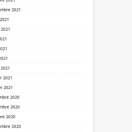
embre 2021
 2021
t 2021
2021
2021
 2021
 2021
er 2021
er 2021
mbre 2020
mbre 2020
bre 2020
embre 2020