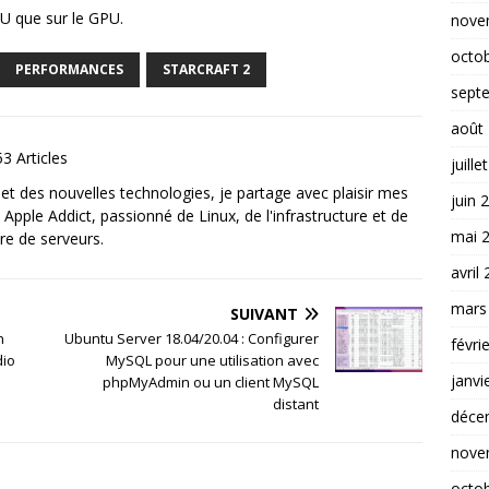
PU que sur le GPU.
nove
octo
PERFORMANCES
STARCRAFT 2
sept
août
3 Articles
juille
et des nouvelles technologies, je partage avec plaisir mes
juin 
 Apple Addict, passionné de Linux, de l'infrastructure et de
mai 
re de serveurs.
avril
mars
SUIVANT
n
Ubuntu Server 18.04/20.04 : Configurer
févri
dio
MySQL pour une utilisation avec
janvi
phpMyAdmin ou un client MySQL
distant
déce
nove
octo