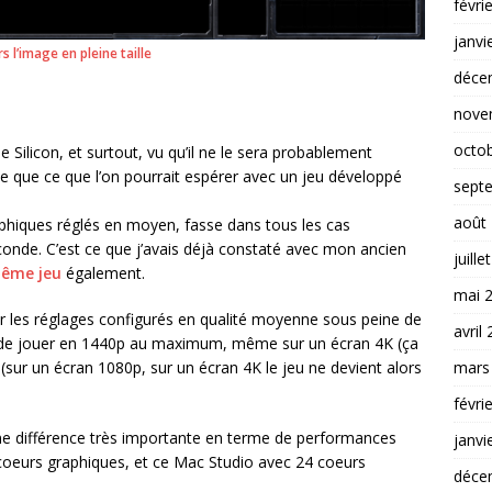
févri
janvi
rs l’image en pleine taille
déce
nove
octo
 Silicon, et surtout, vu qu’il ne le sera probablement
se que ce que l’on pourrait espérer avec un jeu développé
sept
août
aphiques réglés en moyen, fasse dans tous les cas
onde. C’est ce que j’avais déjà constaté avec mon ancien
juille
 même jeu
également.
mai 
 les réglages configurés en qualité moyenne sous peine de
avril
 de jouer en 1440p au maximum, même sur un écran 4K (ça
mars
(sur un écran 1080p, sur un écran 4K le jeu ne devient alors
févri
ne différence très importante en terme de performances
janvi
oeurs graphiques, et ce Mac Studio avec 24 coeurs
déce