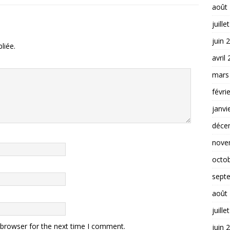
août
juille
juin 
liée.
avril
mars
févri
janvi
déce
nove
octo
sept
août
juille
 browser for the next time I comment.
juin 