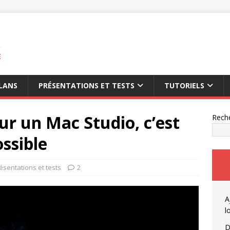
E
LANS
PRÉSENTATIONS ET TESTS
TUTORIELS
ur un Mac Studio, c’est
Rech
ssible
ésentations et tests
2
A
l
D