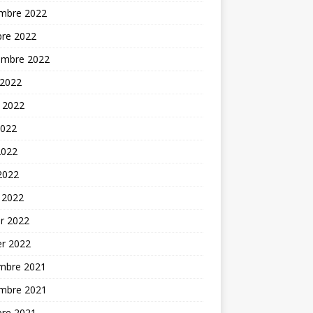
mbre 2022
bre 2022
embre 2022
 2022
t 2022
2022
2022
 2022
 2022
er 2022
er 2022
mbre 2021
mbre 2021
bre 2021