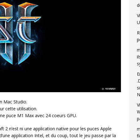
d
V
U
R
p
m
i
s
E
.
s
N
on Mac Studio.
V
r cette utilisation.
W
’une puce M1 Max avec 24 coeurs GPU.
p
t 2 n’est ni une application native pour les puces Apple
m
t d’une application Intel, et du coup, tout le jeu passe par la
f