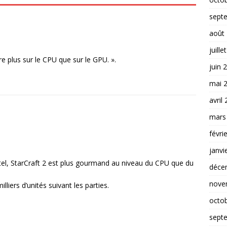
sept
août
juille
re plus sur le CPU que sur le GPU. ».
juin 
mai 
avril
mars
févri
janvi
el, StarCraft 2 est plus gourmand au niveau du CPU que du
déce
nove
liers d’unités suivant les parties.
octo
sept