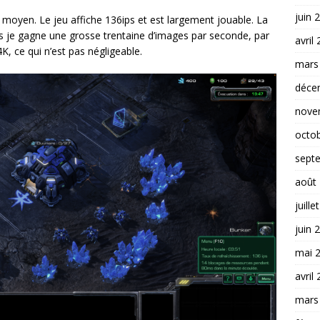
juin 
moyen. Le jeu affiche 136ips et est largement jouable. La
s je gagne une grosse trentaine d’images par seconde, par
avril
, ce qui n’est pas négligeable.
mars
déce
nove
octo
sept
août
juille
juin 
mai 
avril
mars