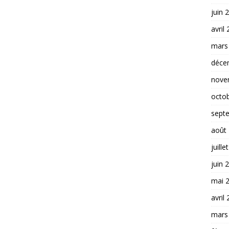
juin 
avril
mars
déce
nove
octo
sept
août
juille
juin 
mai 
avril
mars