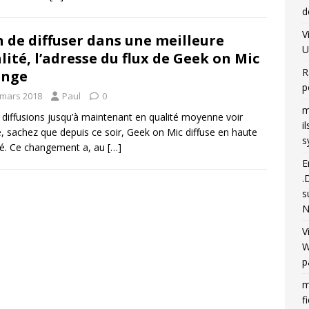
d
V
n de diffuser dans une meilleure
U
lité, l’adresse du flux de Geek on Mic
R
ange
p
 mars 2018
Paul
0
m
diffusions jusqu’à maintenant en qualité moyenne voir
i
, sachez que depuis ce soir, Geek on Mic diffuse en haute
s
té. Ce changement a, au
[…]
E
.
s
N
V
W
p
m
f