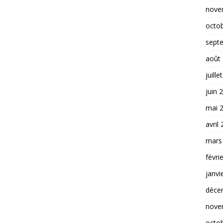
nove
octo
sept
août
juille
juin 
mai 
avril
mars
févri
janvi
déce
nove
octo