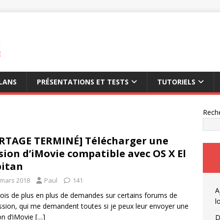
E
LANS
PRÉSENTATIONS ET TESTS
TUTORIELS
Rech
RTAGE TERMINÉ] Télécharger une
sion d’iMovie compatible avec OS X El
itan
 mars 2018
Paul
141
A
çois de plus en plus de demandes sur certains forums de
l
ssion, qui me demandent toutes si je peux leur envoyer une
on d’iMovie
[…]
D