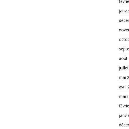
févri
janvi
déce
nove
octo
sept
août
juille
mai 
avril
mars
févri
janvi
déce