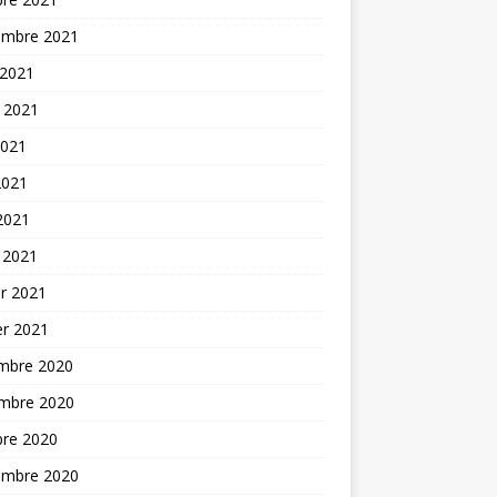
embre 2021
 2021
t 2021
2021
2021
 2021
 2021
er 2021
er 2021
mbre 2020
mbre 2020
bre 2020
embre 2020