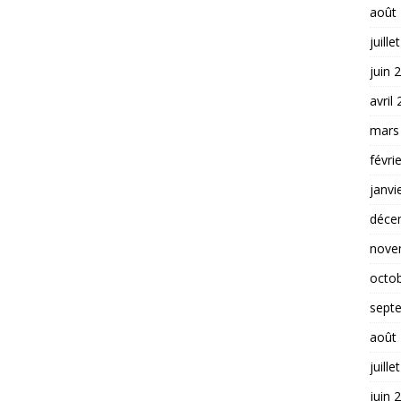
août
juille
juin 
avril
mars
févri
janvi
déce
nove
octo
sept
août
juille
juin 