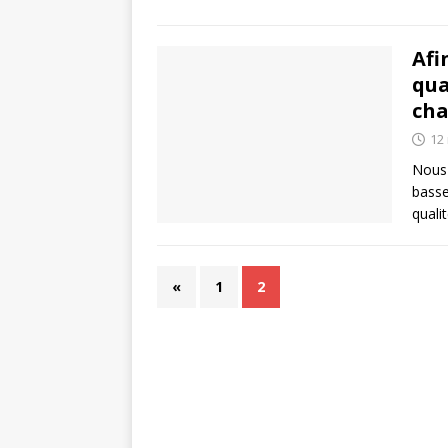
Afi
qua
ch
12
Nous 
basse
quali
«
1
2