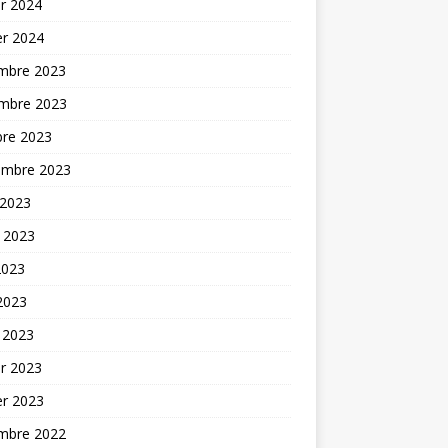
er 2024
er 2024
mbre 2023
mbre 2023
bre 2023
embre 2023
 2023
t 2023
2023
 2023
 2023
er 2023
er 2023
mbre 2022