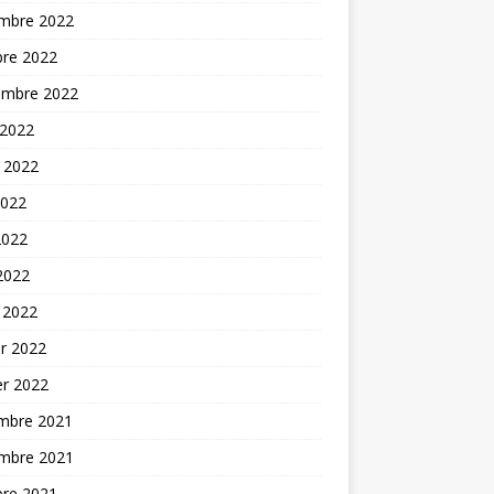
mbre 2022
bre 2022
embre 2022
 2022
t 2022
2022
2022
 2022
 2022
er 2022
er 2022
mbre 2021
mbre 2021
bre 2021