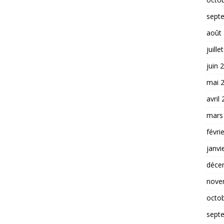
sept
août
juille
juin 
mai 
avril
mars
févri
janvi
déce
nove
octo
sept