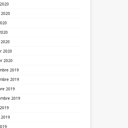
 2020
t 2020
2020
 2020
 2020
er 2020
er 2020
mbre 2019
mbre 2019
bre 2019
embre 2019
 2019
t 2019
2019