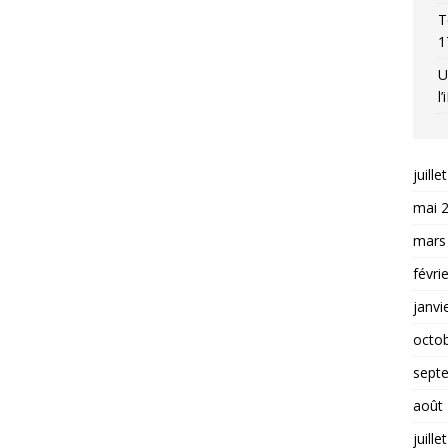
T
1
U
l
juille
mai 
mars
févri
janvi
octo
sept
août
juille