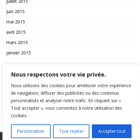
juillet 2015
juin 2015
mai 2015
avril 2015
mars 2015
janvier 2015
AUTRES
Nous respectons votre vie privée.
La vie du site
Nous utilisons des cookies pour améliorer votre expérience
A propos et contact
de navigation, diffuser des publicités ou des contenus
personnalisés et analyser notre trafic. En cliquant sur «
Politique de confidentialité
Tout accepter », vous consentez à notre utilisation des
RSS
cookies.
Personnaliser
Tout rejeter
Accepter tout
Copyright © 2026 | Thème WordPress par
MH Themes