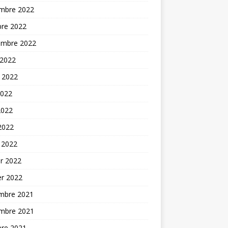
mbre 2022
bre 2022
embre 2022
 2022
t 2022
2022
2022
 2022
 2022
er 2022
er 2022
mbre 2021
mbre 2021
bre 2021