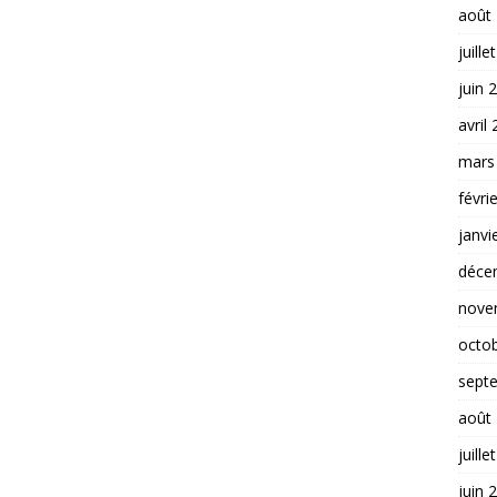
août
juille
juin 
avril
mars
févri
janvi
déce
nove
octo
sept
août
juille
juin 