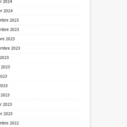
er 2024
er 2024
mbre 2023
mbre 2023
bre 2023
embre 2023
 2023
t 2023
2023
 2023
 2023
er 2023
er 2023
mbre 2022