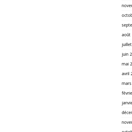
nove
octo
sept
août
juille
juin 
mai 
avril
mars
févri
janvi
déce
nove
octo