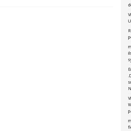
d
V
U
R
p
m
i
s
E
.
s
N
V
W
p
m
f