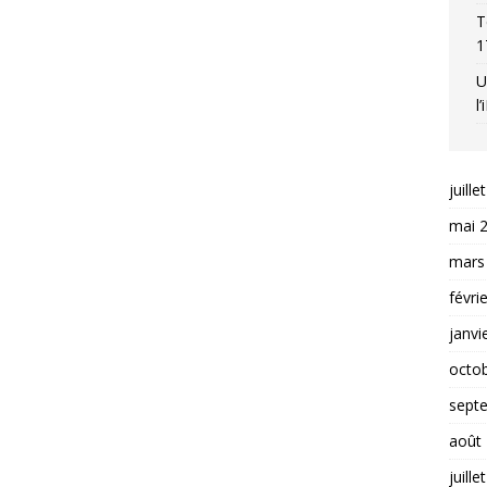
T
1
U
l
juille
mai 
mars
févri
janvi
octo
sept
août
juille