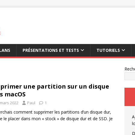
E
LANS
PRÉSENTATIONS ET TESTS
TUTORIELS
Rech
primer une partition sur un disque
us macOS
 mars 2022
Paul
1
erchais comment supprimer les partitions d’un disque dur,
A
de le placer dans mon « stock » de disque dur et de SSD. Je
l
D