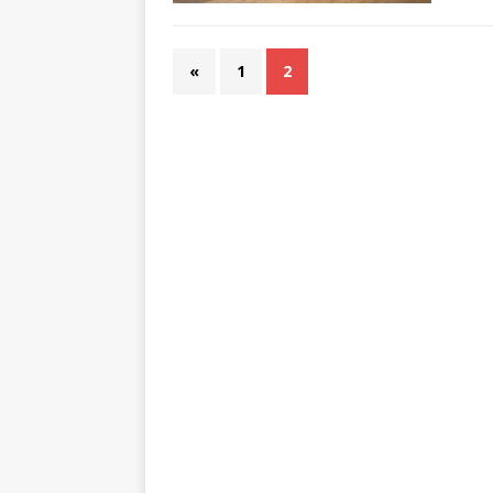
«
1
2