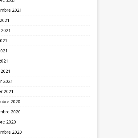
embre 2021
 2021
t 2021
2021
2021
 2021
 2021
er 2021
er 2021
mbre 2020
mbre 2020
bre 2020
embre 2020