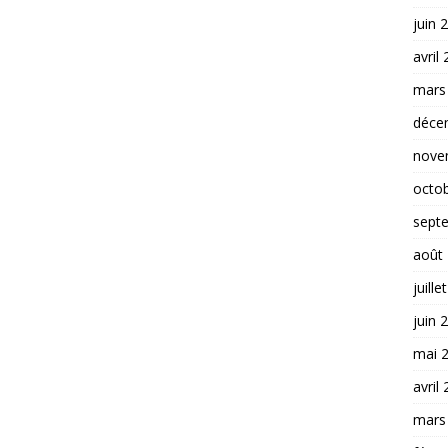
juin 
avril
mars
déce
nove
octo
sept
août
juille
juin 
mai 
avril
mars