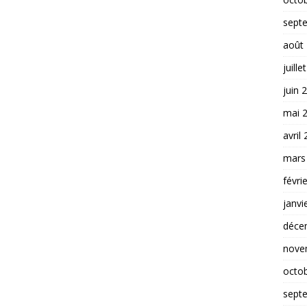
sept
août
juille
juin 
mai 
avril
mars
févri
janvi
déce
nove
octo
sept