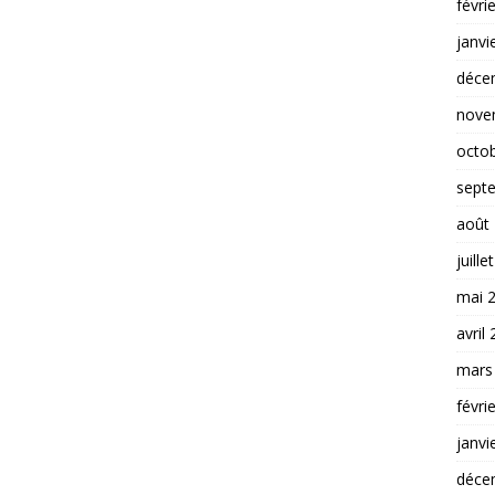
févri
janvi
déce
nove
octo
sept
août
juille
mai 
avril
mars
févri
janvi
déce