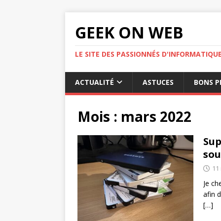
GEEK ON WEB
LE SITE DES PASSIONNÉS D'INFORMATIQU
ACTUALITÉ
ASTUCES
BONS P
Mois :
mars 2022
Sup
so
11
Je ch
afin 
[…]