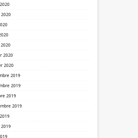
 2020
t 2020
2020
 2020
 2020
er 2020
er 2020
mbre 2019
mbre 2019
bre 2019
embre 2019
 2019
t 2019
2019