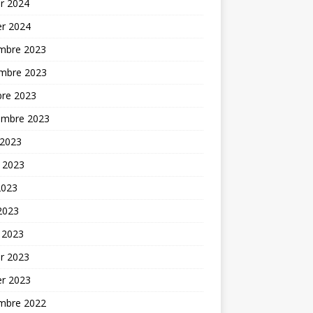
er 2024
er 2024
mbre 2023
mbre 2023
bre 2023
embre 2023
 2023
t 2023
2023
 2023
 2023
er 2023
er 2023
mbre 2022