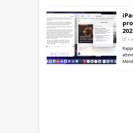
iPa
pro
202
3 
Rappe
atten
Mend