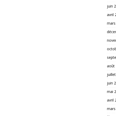
juin 
avril
mars
déce
nove
octo
sept
août
juille
juin 
mai 
avril
mars