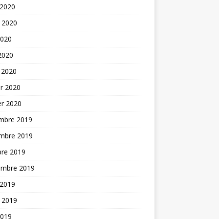
 2020
t 2020
2020
 2020
 2020
er 2020
er 2020
mbre 2019
mbre 2019
bre 2019
embre 2019
 2019
t 2019
2019