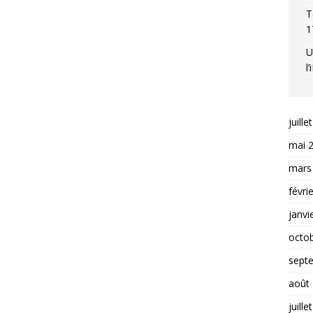
T
1
U
l
juille
mai 
mars
févri
janvi
octo
sept
août
juille