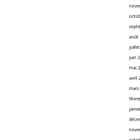
nove
octo
sept
août
juille
juin 
mai 
avril
mars
févri
janvi
déce
nove
octo