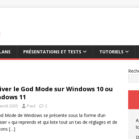
E
LANS
PRÉSENTATIONS ET TESTS
TUTORIELS
Rech
iver le God Mode sur Windows 10 ou
dows 11
 août 2025
Paul
2
d Mode de Windows se présente sous la forme d’un
A
sier » qui reprends et qui liste tout un tas de réglages et de
l
tions
[…]
D