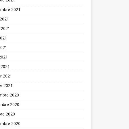
embre 2021
 2021
t 2021
2021
2021
 2021
 2021
er 2021
er 2021
mbre 2020
mbre 2020
bre 2020
embre 2020