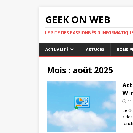
GEEK ON WEB
LE SITE DES PASSIONNÉS D'INFORMATIQU
ACTUALITÉ
ASTUCES
BONS P
Mois :
août 2025
Act
Win
11
Le Go
« dos
fonc