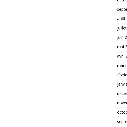
sept
août
juille
juin 
mai 
avril
mars
févri
janvi
déce
nove
octo
sept