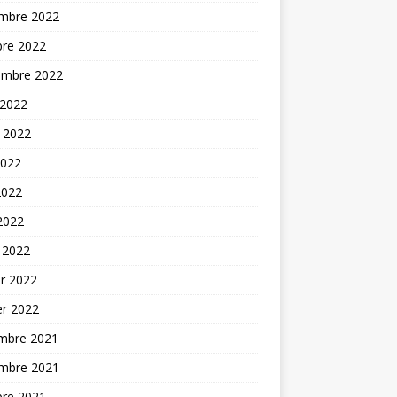
mbre 2022
bre 2022
embre 2022
 2022
t 2022
2022
2022
 2022
 2022
er 2022
er 2022
mbre 2021
mbre 2021
bre 2021