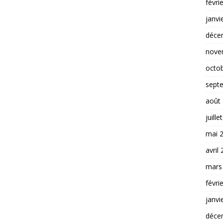
févri
janvi
déce
nove
octo
sept
août
juille
mai 
avril
mars
févri
janvi
déce