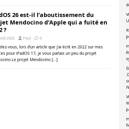
d
dOS 26 est-il l’aboutissement du
V
U
jet Mendocino d’Apple qui a fuité en
2 ?
R
p
août 2025
Paul
0
m
lez-vous, lors d’un article que j’ai écrit en 2022 sur mes
i
tes pour iPadOS 17, je vous parlais un peu du projet
s
ocino.Le projet Mendocino
[…]
E
.
s
N
V
W
p
m
f