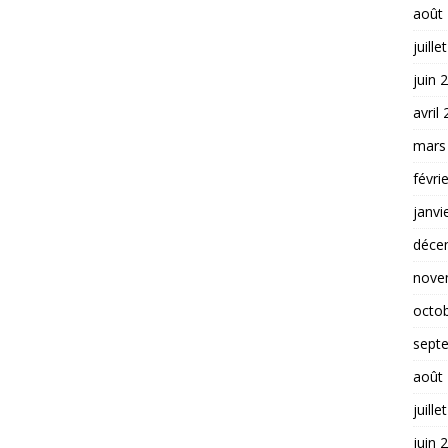
août
juille
juin 
avril
mars
févri
janvi
déce
nove
octo
sept
août
juille
juin 