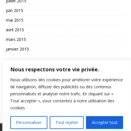
juillet 2015
juin 2015
mai 2015
avril 2015
mars 2015
janvier 2015
AUTRES
Nous respectons votre vie privée.
La vie du site
Nous utilisons des cookies pour améliorer votre expérience
A propos et contact
de navigation, diffuser des publicités ou des contenus
personnalisés et analyser notre trafic. En cliquant sur «
Politique de confidentialité
Tout accepter », vous consentez à notre utilisation des
RSS
cookies.
Personnaliser
Tout rejeter
Accepter tout
Copyright © 2026 | Thème WordPress par
MH Themes